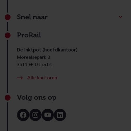
Footer
Snel naar
ProRail
De Inktpot (hoofdkantoor)
Moreelsepark 3
3511 EP Utrecht
Alle kantoren
Volg ons op
Bezoek
Bezoek
Bezoek
Bezoek
onze
onze
onze
onze
Facebook
Instagram
Youtube
LinkedIn
pagina
pagina
pagina
pagina