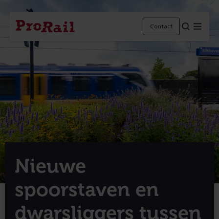
Navigatie
Homepage
Menu
Contact
ProRail
Nieuwe
spoorstaven en
dwarsliggers tussen