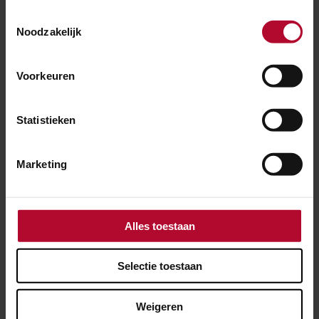
Toestemmingsselectie
Noodzakelijk
Voorkeuren
Statistieken
Marketing
Alles toestaan
15 juli 2026
Voor én na Vierdaagse genoeg werk te
Selectie toestaan
doen op station Nijmegen
Weigeren