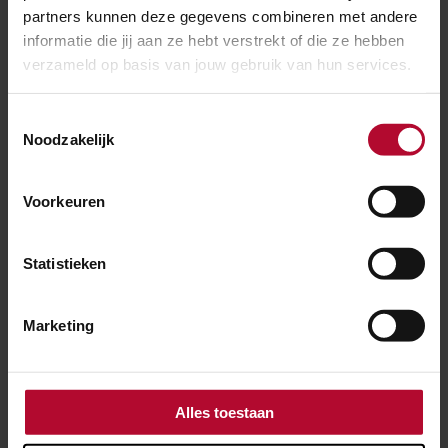
partners kunnen deze gegevens combineren met andere
BIJGEWERKT
informatie die jij aan ze hebt verstrekt of die ze hebben
verzameld op basis van jouw gebruik van hun services.
20 mei 2026
Defect spoor bij Abcoude hersteld
Toestemmingsselectie
Noodzakelijk
Voorkeuren
Statistieken
Marketing
Alles toestaan