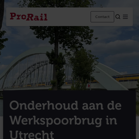
Navigatie
Homepage
Menu
Contact
ProRail
Onderhoud aan de
Werkspoorbrug in
Utrecht