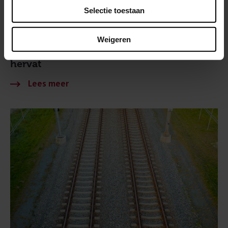
Selectie toestaan
BIJGEWERKT
18 maart 2026
Weigeren
Treinverkeer tussen Eindhoven en Deurne
hervat