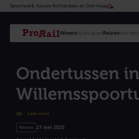
Spoorwerk tussen Rotterdam en Den Haag
Navigatie
Homepage
Wonen
bij het spoor
Reizen
over het
ProRail
Ondertussen in
Willemsspoort
Lees voor
27 mei 2020
Nieuws