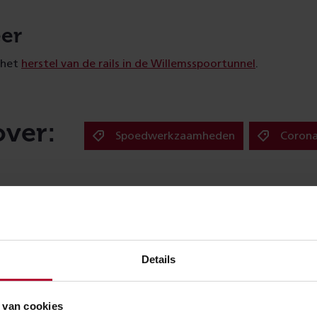
er
 het
herstel van de rails in de Willemsspoortunnel
.
over:
Spoedwerkzaamheden
Coron
Meer nieuws
Details
 van cookies