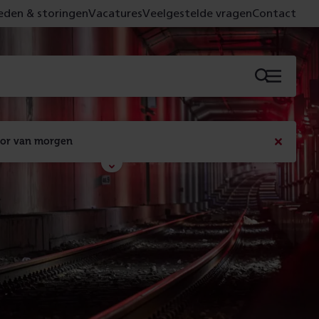
den & storingen
Vacatures
Veelgestelde vragen
Contact
Menu
oor van morgen
Bericht
sluiten
Met de campagne 'Voor 't spoor naar morgen' laten 
we zien wat er vandaag gebeurt en wat dat - 
figuurlijk gezien - morgen oplevert.
Lees meer