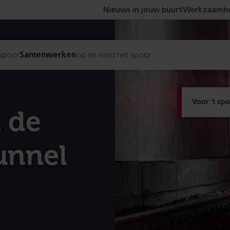
Nieuws in jouw buurt
Werkzaamhe
 spoor
Samenwerken
op en rond het spoor
Voor 't sp
 de
unnel