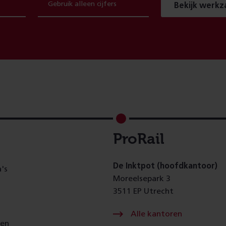
Bekijk werk
ProRail
De Inktpot (hoofdkantoor)
's
Moreelsepark 3
3511 EP Utrecht
Alle kantoren
gen