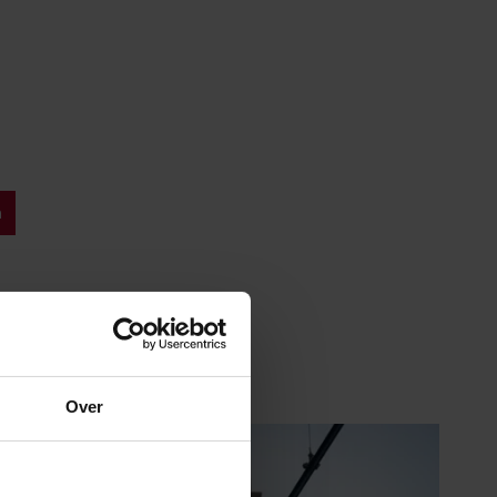
a
Over