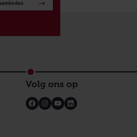
zaamheden
Volg ons op
Bezoek
Bezoek
Bezoek
Bezoek
onze
onze
onze
onze
Facebook
Instagram
Youtube
LinkedIn
pagina
pagina
pagina
pagina