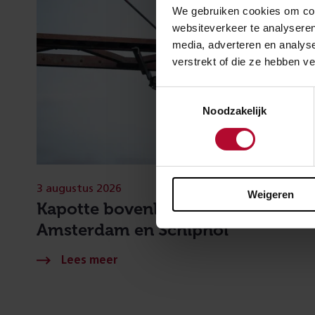
We gebruiken cookies om cont
websiteverkeer te analyseren
media, adverteren en analys
verstrekt of die ze hebben v
Toestemmingsselectie
Noodzakelijk
3 augustus 2026
Weigeren
Kapotte bovenleiding tussen
Amsterdam en Schiphol