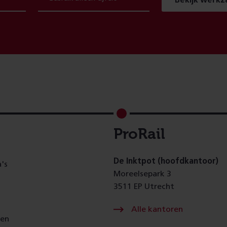
Bekijk werk
ProRail
De Inktpot (hoofdkantoor)
's
Moreelsepark 3
3511 EP Utrecht
Alle kantoren
gen