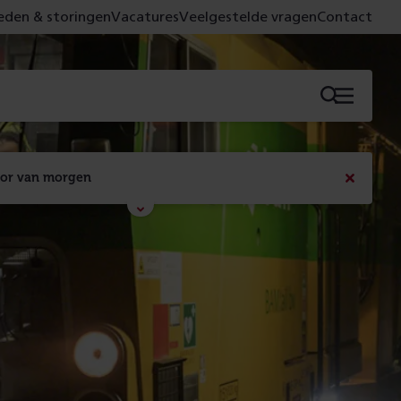
den & storingen
Vacatures
Veelgestelde vragen
Contact
Menu
oor van morgen
Bericht
sluiten
Met de campagne 'Voor 't spoor naar morgen' laten 
we zien wat er vandaag gebeurt en wat dat - 
figuurlijk gezien - morgen oplevert.
Lees meer