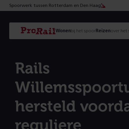
Spoorwerk tussen Rotterdam en Den Haag
Navigatie
Homepage
Wonen
bij het spoor
Reizen
over het
ProRail
Rails
Willemsspoort
hersteld voord
reguliere