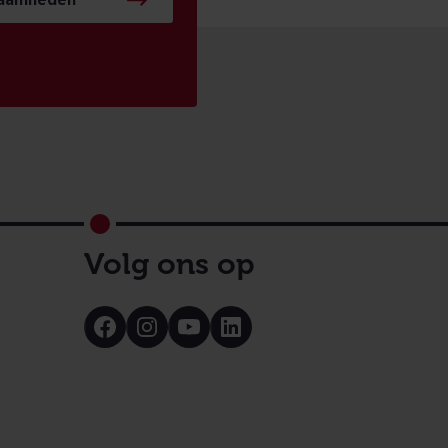
zaamheden
Volg ons op
Bezoek
Bezoek
Bezoek
Bezoek
onze
onze
onze
onze
Facebook
Instagram
Youtube
LinkedIn
pagina
pagina
pagina
pagina