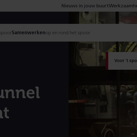
Nieuws in jouw buurt
Werkzaamhe
 spoor
Samenwerken
op en rond het spoor
Voor 't sp
unnel
at