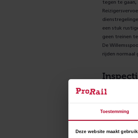
tegen te gaan, 
Reizigersvervoe
dienstregelinge
een stuk rusti
geen treinen te
De Willemsspoo
rijden normaal 
Inspecti
Inspecteurs van
spoed onderhoud
zou dit najaar 
Toestemming
gaan rijden. D
Dat onderhoud 
Deze website maakt gebruik
moment dat er 