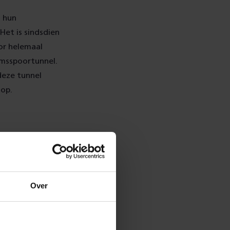
m hun
Het is sindsdien
or helemaal
lemsspoortunnel.
deze tunnel
 op.
spoortunnel met
erd. De rest
lle treinen weer
Over
voor onderhoud.
n op een
in de