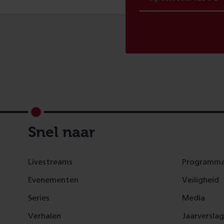
Footer
Snel naar
Livestreams
Programma
Evenementen
Veiligheid
Series
Media
Verhalen
Jaarversla