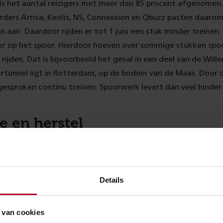
is het aantal reizigers met meer dan 85 procent afgenomen.
rders Arriva, Keolis, NS, Connexxion en Qbuzz pasten daaro
n aan. Daardoor rijden er tot 1 juni een stuk minder treinen. 
ger op het spoor. Hierdoor hoeven over sommige stukken spo
 rijden. Dat is bijvoorbeeld het geval in een deel van de Wil
rtunnel ligt in Rotterdam, op de bodem van de Maas. Door 
gesproken continu treinen. Spoorwerk levert dan veel hinder
e en herstel
 ProRail constateerden eerder dit jaar dat de sporen in de 
 nodig hadden. Een deel van dat werk is in februari uitgevo
volgen. Dat werk doen we dus voor een groot deel voordat a
Details
it najaar komen we nog wel terug in de Willemsspoortunnel 
kunnen we door al het werk dat we nu gaan uitvoeren, doe
 van cookies
vanwege werkzaamheden elders toch al geen treinen rijden 