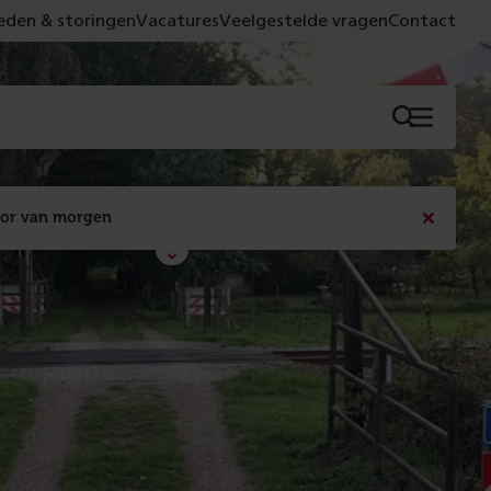
den & storingen
Vacatures
Veelgestelde vragen
Contact
Menu
oor van morgen
Bericht
sluiten
Met de campagne 'Voor 't spoor naar morgen' laten 
we zien wat er vandaag gebeurt en wat dat - 
figuurlijk gezien - morgen oplevert.
Lees meer