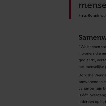
mensel
Frits Rorink
we
Samenw
“We hebben sam
inwoners die ee
gediend”, verte
het menselijke 
Dorothé Wenneke
omwonenden en 
varianten zijn 
is één overgang
iedereen op het