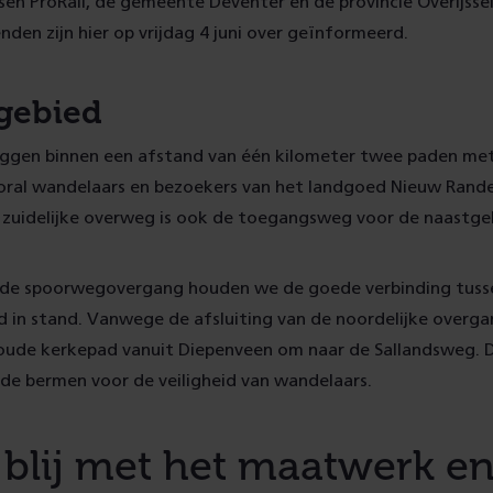
ssen ProRail, de gemeente Deventer en de provincie Overijs
den zijn hier op vrijdag 4 juni over geïnformeerd.
gebied
liggen binnen een afstand van één kilometer twee paden me
ral wandelaars en bezoekers van het landgoed Nieuw Rand
e zuidelijke overweg is ook de toegangsweg voor de naastge
gde spoorwegovergang houden we de goede verbinding tuss
 in stand. Vanwege de afsluiting van de noordelijke overga
ude kerkepad vanuit Diepenveen om naar de Sallandsweg.
de bermen voor de veiligheid van wandelaars.
 blij met het maatwerk en