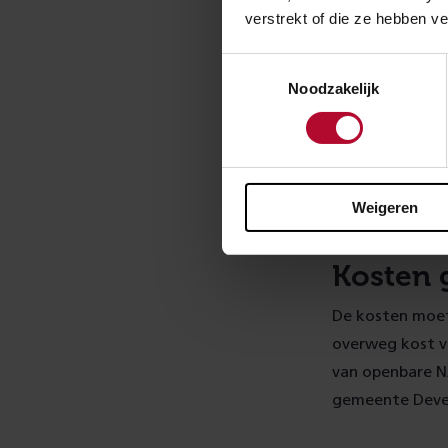
het opheffen va
verstrekt of die ze hebben v
Onze voorkeur g
omwonenden zage
Toestemmingsselectie
er nu voor geko
Noodzakelijk
De bereikte ov
met de omwone
intentieoveree
in 2023 de zui
Weigeren
Kosten g
De kosten moet
overweg kost vo
van openbare NA
gemeente Deven