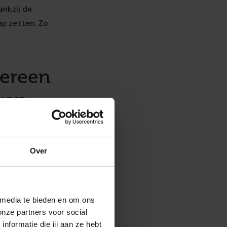
ankzij de
ap zetten. Zo
dereen
jven
Over
 media te bieden en om ons
onze partners voor social
il gaat uit naar
formatie die jij aan ze hebt