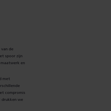
 van de
et spoor zijn
et maatwerk en
jd met
schillende
 Het compromis
23 drukken we