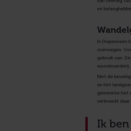
van overleg tu
en belanghebben
Wandel
In Diepenveen 
overwegen. Voo
gebruik van. D
woonboerderij.
Met de beveili
en het landgoed
gemeente het o
verbreedt daar 
Ik ben