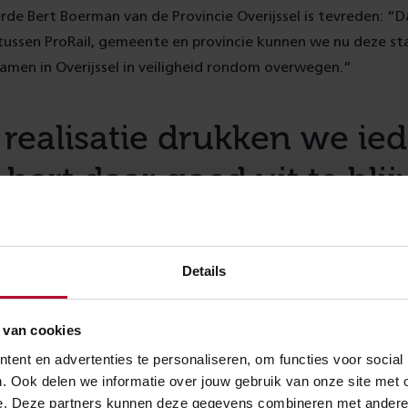
e Bert Boerman van de Provincie Overijssel is tevreden: “D
ussen ProRail, gemeente en provincie kunnen we nu deze st
amen in Overijssel in veiligheid rondom overwegen.”
 realisatie drukken we ie
 hart daar goed uit te bli
ekendonk
regiodirecteur bij ProRail
Details
 van cookies
pheffen
ent en advertenties te personaliseren, om functies voor social
. Ook delen we informatie over jouw gebruik van onze site met 
erwegen zijn gevaarlijk. De nadrukkelijke voorkeur van ProRa
e. Deze partners kunnen deze gegevens combineren met andere in