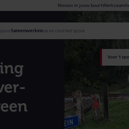
Nieuws in jouw buurt
Werkzaamhe
 spoor
Samenwerken
op en rond het spoor
Voor 't sp
ing
ver­
veen