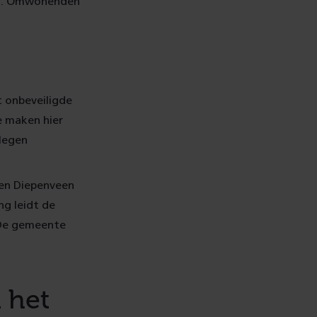
sel. Omwonenden
t onbeveiligde
e maken hier
legen
en Diepenveen
ng leidt de
 De gemeente
 het