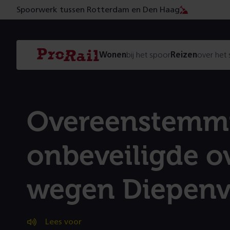
Spoorwerk tussen Rotterdam en Den Haag
Navigatie
Homepage
Wonen
bij het spoor
Reizen
over het
ProRail
Overeenstemm
onbeveiligde o
weg­en Diepen
Lees voor