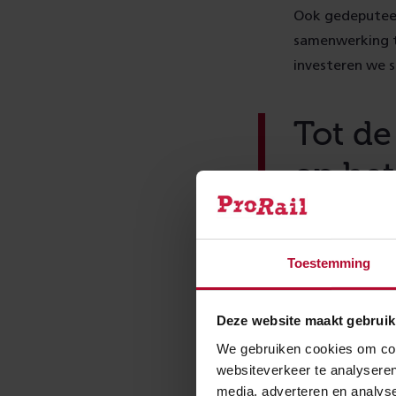
Ook gedeputeerd
samenwerking t
investeren we s
Tot de
op het
kijken.
Dorothé Wenn
Toestemming
Deze website maakt gebruik
Liefst o
We gebruiken cookies om cont
websiteverkeer te analyseren
Onbeveiligde ov
media, adverteren en analys