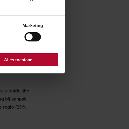
 uit te bannen.
e overweg. De
 compromis is
en en bellen.
Marketing
rdt besproken
 samen een
 Wij verwachten
Alles toestaan
te zuidelijke
ng bij aanpak
de regio (25%