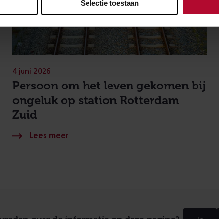
Selectie toestaan
4 juni 2026
Persoon om het leven gekomen bij
ongeluk op station Rotterdam
Zuid