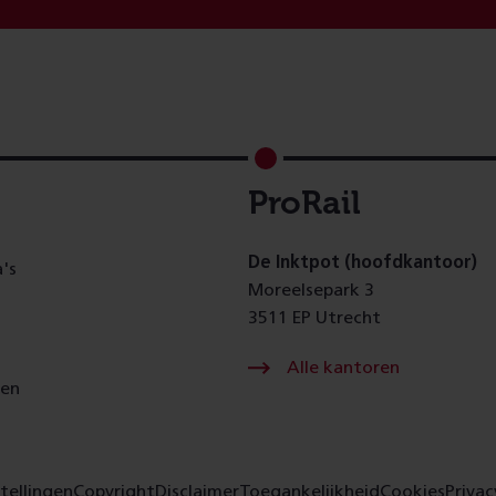
ProRail
De Inktpot (hoofdkantoor)
's
Moreelsepark 3
3511 EP Utrecht
Alle kantoren
gen
tellingen
Copyright
Disclaimer
Toegankelijkheid
Cookies
Privac