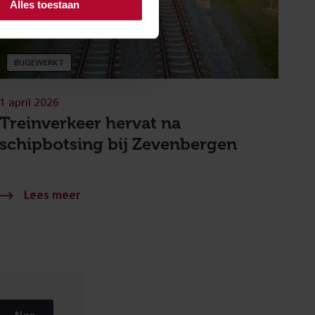
Alles toestaan
BIJGEWERKT
1 april 2026
Treinverkeer hervat na
schipbotsing bij Zevenbergen