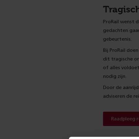
Tragisc
ProRail wenst d
gedachten gaan
gebeurtenis.
Bij ProRail doe
dit tragische o
of alles voldoe
nodig zijn.
Door de aanrijd
adviseren de re
Raadpleeg r