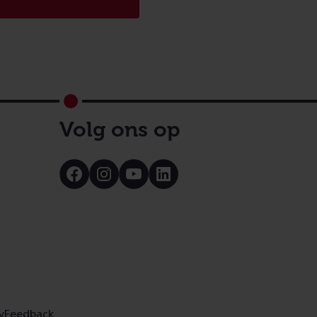
Volg ons op
Bezoek
Bezoek
Bezoek
Bezoek
onze
onze
onze
onze
Facebook
Instagram
Youtube
LinkedIn
pagina
pagina
pagina
pagina
y
Feedback