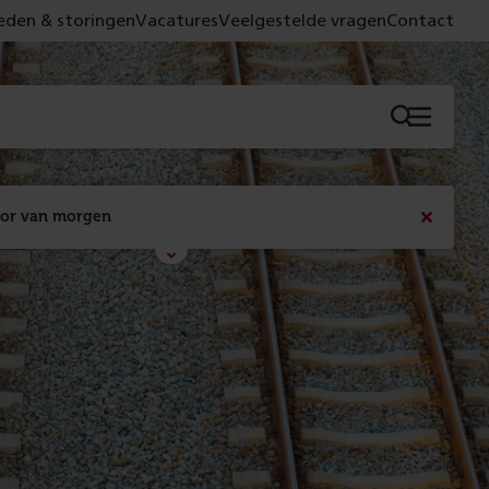
den & storingen
Vacatures
Veelgestelde vragen
Contact
Menu
oor van morgen
Bericht
sluiten
Met de campagne 'Voor 't spoor naar morgen' laten 
we zien wat er vandaag gebeurt en wat dat - 
figuurlijk gezien - morgen oplevert.
Lees meer