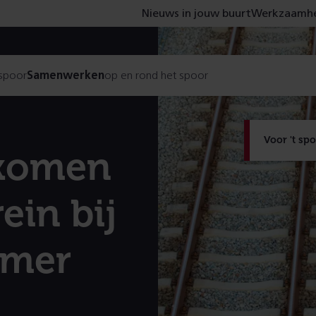
Nieuws in jouw buurt
Werkzaamhe
 spoor
Samenwerken
op en rond het spoor
Voor 't sp
komen
ein bij
lmer