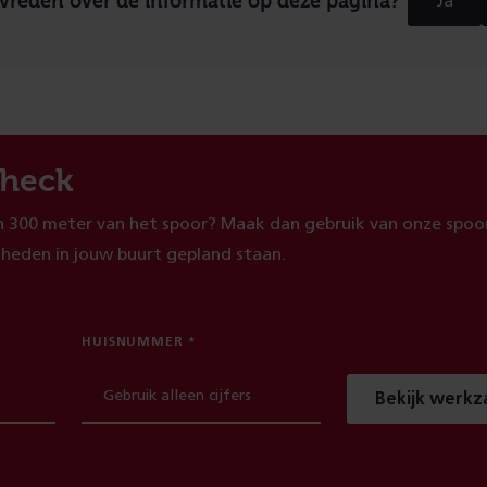
evreden over de informatie op deze pagina?
Ja
heck
 300 meter van het spoor? Maak dan gebruik van onze spoor
heden in jouw buurt gepland staan.
HUISNUMMER
Bekijk werk