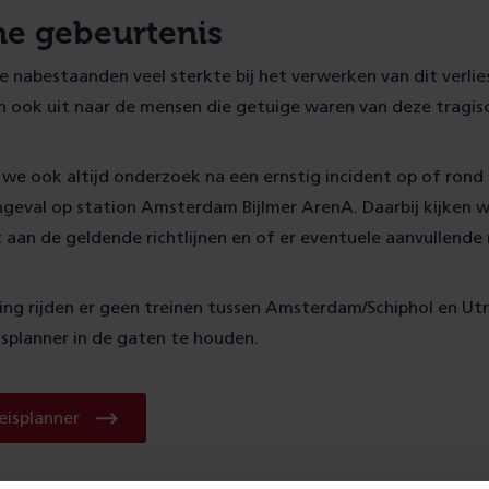
he gebeurtenis
e nabestaanden veel sterkte bij het verwerken van dit verlie
 ook uit naar de mensen die getuige waren van deze tragis
n we ook altijd onderzoek na een ernstig incident op of rond 
ngeval op station Amsterdam Bijlmer ArenA. Daarbij kijken 
t aan de geldende richtlijnen en of er eventuele aanvullend
ing rijden er geen treinen tussen Amsterdam/Schiphol en Utr
isplanner in de gaten te houden.
Raadpleeg
eisplanner
reisplanner