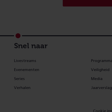
Footer
Snel naar
Livestreams
Programma
Evenementen
Veiligheid
Series
Media
Verhalen
Jaarversla
Cookie ins