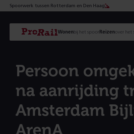
Spoorwerk tussen Rotterdam en Den Haag
Navigatie
Homepage
Wonen
bij het spoor
Reizen
over het
ProRail
Persoon omge
na aanrijding tr
Amsterdam Bij
ArenA