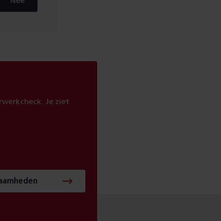
Nee
werkcheck. Je ziet
zaamheden