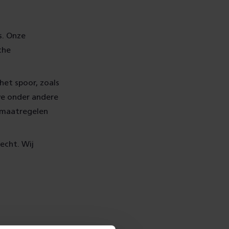
s. Onze
che
het spoor, zoals
we onder andere
e maatregelen
echt. Wij