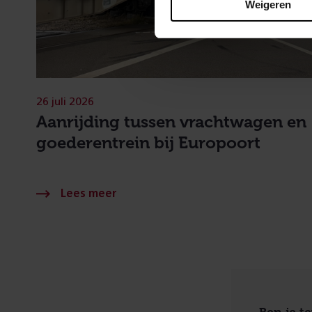
Weigeren
26 juli 2026
Aanrijding tussen vrachtwagen en
goederentrein bij Europoort