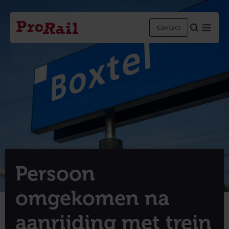
Navigatie
Homepage
Menu
Contact
ProRail
Persoon
omgekomen na
aanrijding met trein