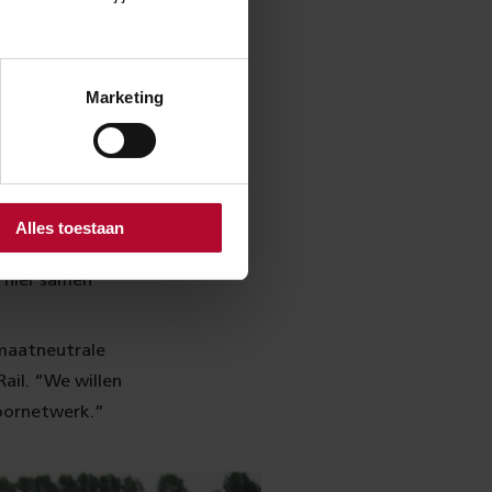
Marketing
jaar uitvoert.
e toepassing van
 streeft ernaar
rgroten. Hoe
Alles toestaan
dustrie,
s hier samen
imaatneutrale
ail. “We willen
oornetwerk.”