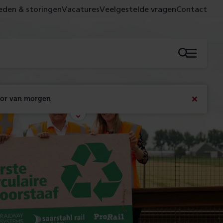
den & storingen
Vacatures
Veelgestelde vragen
Contact
Menu
oor van morgen
Bericht
sluiten
Met de campagne 'Voor 't spoor naar morgen' laten 
we zien wat er vandaag gebeurt en wat dat - 
figuurlijk gezien - morgen oplevert.
Lees meer