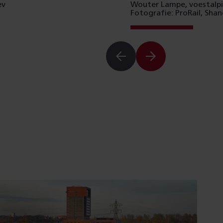
ev
Wouter Lampe, voestalpin
Fotografie: ProRail, Sh