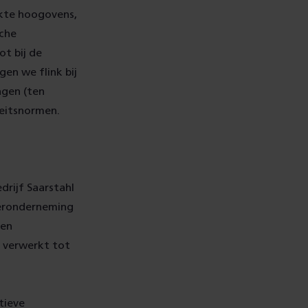
kte hoogovens,
sche
ot bij de
en we flink bij
agen (ten
teitsnormen.
drijf Saarstahl
teronderneming
gen
 verwerkt tot
tieve