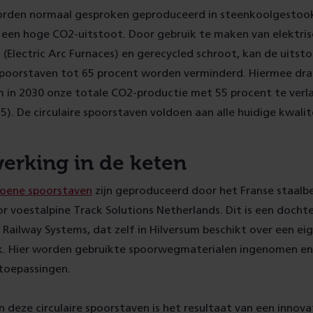
rden normaal gesproken geproduceerd in steenkoolgestoo
 een hoge CO2-uitstoot. Door gebruik te maken van elektri
Electric Arc Furnaces) en gerecycled schroot, kan de uitsto
spoorstaven tot 65 procent worden verminderd. Hiermee drag
m in 2030 onze totale CO2-productie met 55 procent te verl
5). De circulaire spoorstaven voldoen aan alle huidige kwali
rking in de keten
roene
spoorstav
en
zijn geproduceerd door het Franse staalbe
r voestalpine Track Solutions Netherlands. Dit is een doch
 Railway Systems, dat zelf in Hilversum beschikt over een ei
ek. Hier worden gebruikte spoorwegmaterialen ingenomen en
toepassingen.
an deze circulaire spoorstaven is het resultaat van een innova