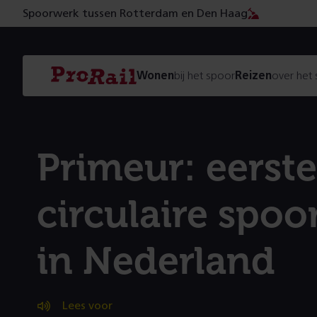
Spoorwerk tussen Rotterdam en Den Haag
Navigatie
Homepage
Wonen
bij het spoor
Reizen
over het
ProRail
Primeur: eerste
circulaire spoo
in Nederland
Lees voor