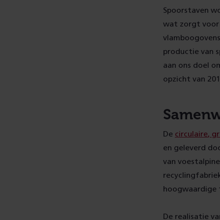
Spoorstaven wo
wat zorgt voor
vlamboogovens (
productie van 
aan ons doel o
opzicht van 201
Samenwe
De
circulaire
, g
en geleverd doo
van voestalpine
recyclingfabri
hoogwaardige 
De realisatie v