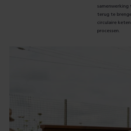
samenwerking t
terug te brenge
circulaire ket
processen.