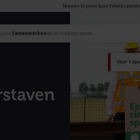
Nieuws in jouw buurt
Werkzaamhe
 spoor
Samenwerken
op en rond het spoor
Voor 't sp
rstaven