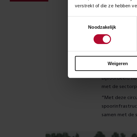
verstrekt of die ze hebben v
Toestemmingsselectie
Van pilo
Noodzakelijk
De aanleg in Noo
In het najaar s
circulaire spoo
het aandeel va
Weigeren
snel dit kan ga
bijvoorbeeld ho
met de sectorp
“Met deze circu
spoorinfrastruc
samen met de 