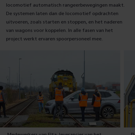
locomotief automatisch rangeerbewegingen maakt.
De systemen laten dan de locomotief opdrachten
uitvoeren, zoals starten en stoppen, en het naderen
van wagons voor koppelen. In alle fasen van het
project werkt ervaren spoorpersoneel mee.
Medewerkers van Elta, leverancier van het
D