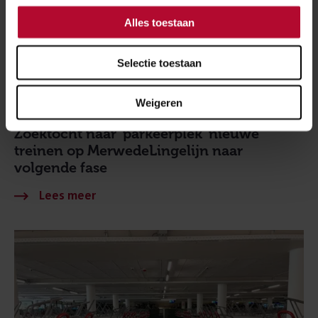
Alles toestaan
Selectie toestaan
Weigeren
28 juli 2026
Zoektocht naar 'parkeerplek' nieuwe
treinen op MerwedeLingelijn naar
volgende fase