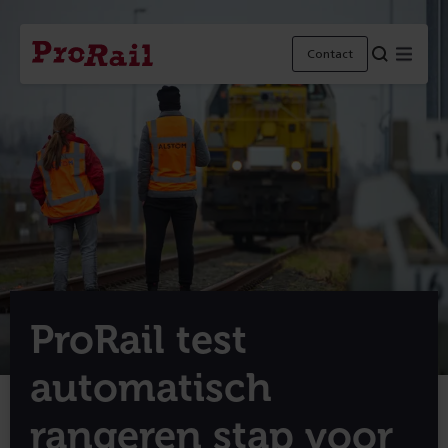
Navigatie
Homepage
Menu
Contact
ProRail
ProRail test
automatisch
rangeren stap voor