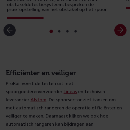
obstakeldetectiesysteem, bespreken de
proefopstelling van het obstakel op het spoor
Ga
Ga
Ga
Ga
naar
naar
naar
naar
slide
slide
slide
slide
1
2
3
4
Efficiënter en veiliger
ProRail voert de testen uit met
spoorgoederenvervoerder
Lineas
en technisch
leverancier
Alstom
. De spoorsector ziet kansen om
met automatisch rangeren de operatie efficiënter en
veiliger te maken. Daarnaast kijken we ook hoe
automatisch rangeren kan bijdragen aan