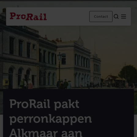
Navigatie
Homepage
Menu
Contact
ProRail
ProRail pakt
perronkappen
Alkmaar aan