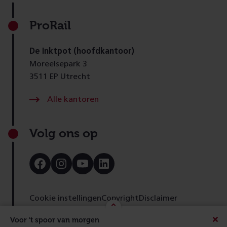
ProRail
De Inktpot (hoofdkantoor)
Moreelsepark 3
3511 EP Utrecht
Alle kantoren
Volg ons op
Bezoek
Bezoek
Bezoek
Bezoek
onze
onze
onze
onze
Facebook
Instagram
Youtube
LinkedIn
pagina
pagina
pagina
pagina
Cookie instellingen
Copyright
Disclaimer
Toegankelijkheid
Cookies
Privacy
Feedback
Voor 't spoor van morgen