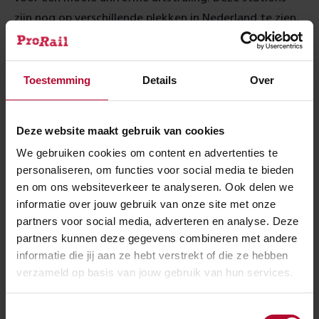
zijn nog op verschillende plekken in Nederland te zien,
zoals in Harlingen, Leeuwarden en Winschoten.
Op
Spoorbeeld.nl lees je meer over standaardstations.
Toestemming
Details
Over
Meer over:
Deze website maakt gebruik van cookies
Alkmaar
Werkzaamheden
We gebruiken cookies om content en advertenties te
Onderhoud
personaliseren, om functies voor social media te bieden
en om ons websiteverkeer te analyseren. Ook delen we
informatie over jouw gebruik van onze site met onze
Meer nieuws
partners voor social media, adverteren en analyse. Deze
partners kunnen deze gegevens combineren met andere
informatie die jij aan ze hebt verstrekt of die ze hebben
verzameld op basis van jouw gebruik van hun services.
Toestemmingsselectie