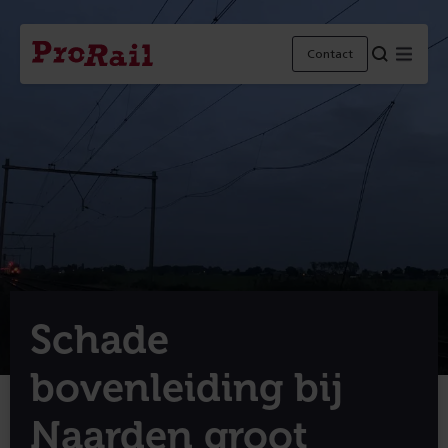
Navigatie
Homepage
Menu
Contact
ProRail
Schade
bovenleiding bij
Naarden groot