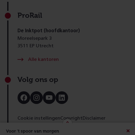
ProRail
De Inktpot (hoofdkantoor)
Moreelsepark 3
3511 EP Utrecht
Alle kantoren
Volg ons op
Bezoek
Bezoek
Bezoek
Bezoek
onze
onze
onze
onze
Facebook
Instagram
Youtube
LinkedIn
pagina
pagina
pagina
pagina
Cookie instellingen
Copyright
Disclaimer
Toegankelijkheid
Cookies
Privacy
Feedback
Voor 't spoor van morgen