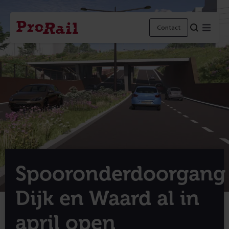
Navigatie
Homepage
Menu
Contact
ProRail
Spooronderdoorgang
Dijk en Waard al in
april open