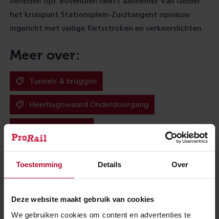
verleden tijd. Bovendien heeft aannemer Van Gelder
het kruispunt Stationsplein-Zuidtangent opnieuw
ingericht met veilige fietsstroken en verkeerslichten.
Meer over:
Tunnels & bruggen
Heerhugowaard Onderdoorgang
Heerhugowaard
Meer nieuws
Toestemming
Details
Over
Deze website maakt gebruik van cookies
We gebruiken cookies om content en advertenties te