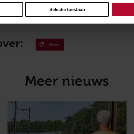
icing onder treinen helpen om de prestaties van het Nederla
Selectie toestaan
rsomstandigheden zo goed mogelijk te houden.
over:
Weer
Meer nieuws