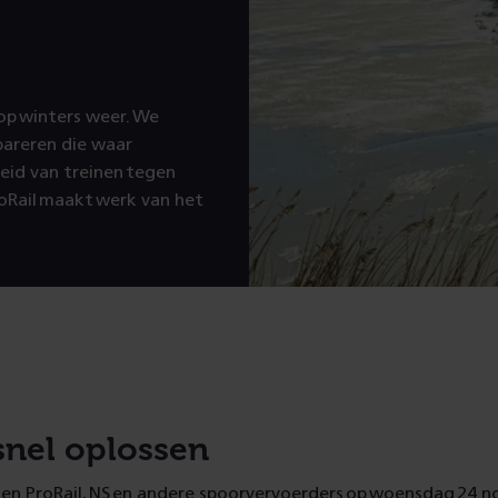
 op winters weer. We
pareren die waar
eid van treinen tegen
oRail maakt werk van het
snel oplossen
en ProRail, NS en andere spoorvervoerders op woensdag 24 