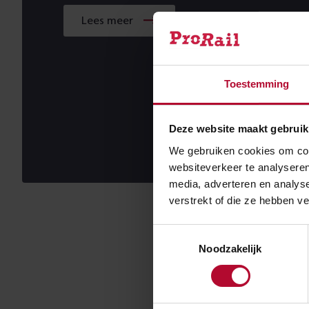
Lees meer
Toestemming
Deze website maakt gebruik
We gebruiken cookies om cont
websiteverkeer te analyseren
media, adverteren en analys
verstrekt of die ze hebben v
Seizoen
Toestemmingsselectie
Noodzakelijk
Sinds 2012 bere
verbeterprogra
en fysieke maat