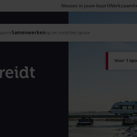
Nieuws in jouw buurt
Werkzaamhe
 spoor
Samenwerken
op en rond het spoor
Voor 't sp
reidt