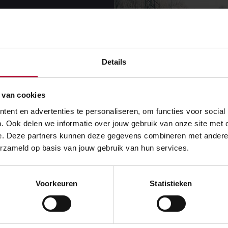
Details
 van cookies
ent en advertenties te personaliseren, om functies voor social
. Ook delen we informatie over jouw gebruik van onze site met 
e. Deze partners kunnen deze gegevens combineren met andere in
erzameld op basis van jouw gebruik van hun services.
svoorbereidingen
Voorkeuren
Statistieken
iden NS en ProRail zich samen voor op winters weer in het c
mma Seizoensvoorbereidingen. Duidelijke afspraken, heldere
regelen, zoals wisselverwarming, de Landelijk Uitgedunde D