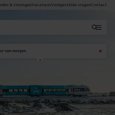
den & storingen
Vacatures
Veelgestelde vragen
Contact
Menu
oor van morgen
Bericht
sluiten
Met de campagne 'Voor 't spoor naar morgen' laten 
we zien wat er vandaag gebeurt en wat dat - 
figuurlijk gezien - morgen oplevert.
Lees meer