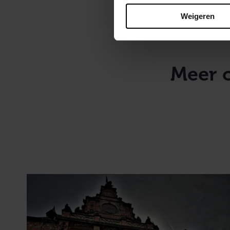
(LUD), en anti-
Weigeren
bijzondere wee
Meer 