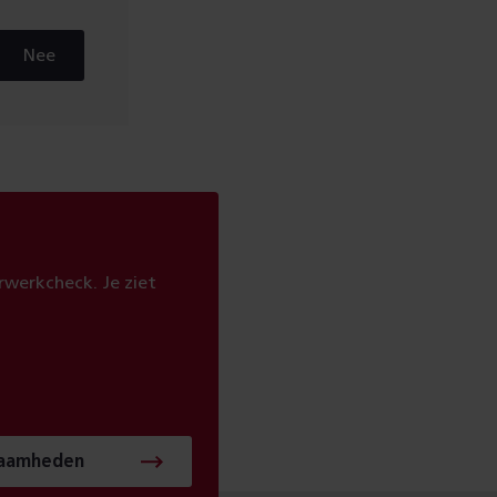
Nee
werkcheck. Je ziet
zaamheden