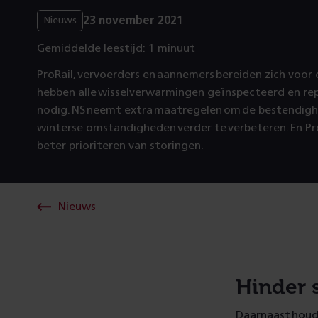
23 november 2021
Nieuws
Gemiddelde leestijd: 1 minuut
ProRail, vervoerders en aannemers bereiden zich voor
hebben alle wisselverwarmingen geïnspecteerd en re
nodig. NS neemt extra maatregelen om de bestendigh
winterse omstandigheden verder te verbeteren. En Pr
beter prioriteren van storingen.
Nieuws
Hinder 
Daarnaast houd