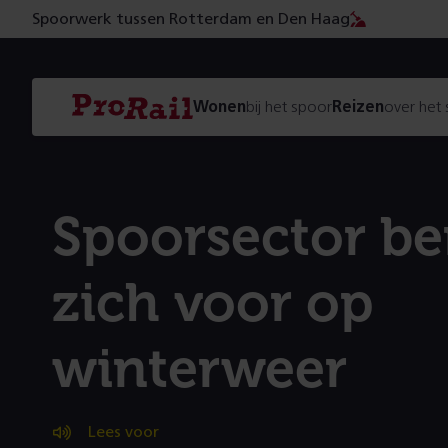
Spoorwerk tussen Rotterdam en Den Haag
Navigatie
Homepage
Wonen
bij het spoor
Reizen
over het
ProRail
Spoorsector be
zich voor op
winterweer
Lees voor