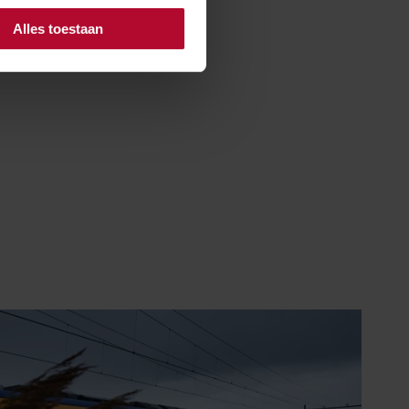
ndse spoor onder
Alles toestaan