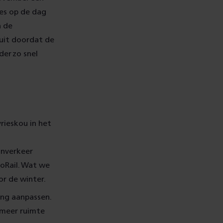
es op de dag
n de
 uit doordat de
der zo snel
ieskou in het
inverkeer
oRail. Wat we
or de winter.
ing aanpassen.
 meer ruimte