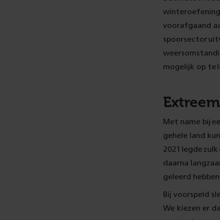
winteroefening
voorafgaand aa
spoorsector uit
weersomstandigh
mogelijk op te 
Extreem
Met name bij e
gehele land kun
2021 legde zulk
daarna langzaa
geleerd hebben 
Bij voorspeld s
We kiezen er da