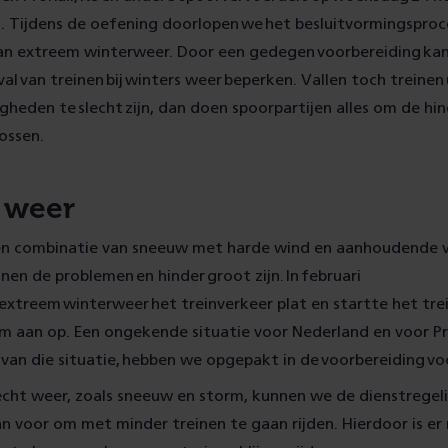
. Tijdens de oefening doorlopen we het besluitvormingsproc
n extreem winterweer. Door een gedegen voorbereiding ka
val van treinen bij winters weer beperken. Vallen toch treinen
eden te slecht zijn, dan doen spoorpartijen alles om de hin
lossen.
 weer
en combinatie van sneeuw met harde wind en aanhoudende vr
nen de problemen en hinder groot zijn. In februari
 extreem winterweer het treinverkeer plat en startte het tre
m aan op. Een ongekende situatie voor Nederland en voor Pr
van die situatie, hebben we opgepakt in de voorbereiding vo
lecht weer, zoals sneeuw en storm, kunnen we de dienstregel
n voor om met minder treinen te gaan rijden. Hierdoor is er