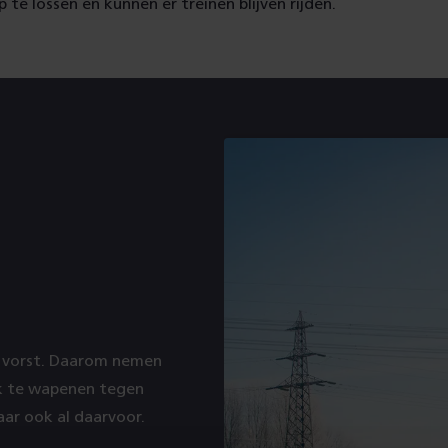
 te lossen en kunnen er treinen blijven rijden.
e vorst. Daarom nemen
k te wapenen tegen
aar ook al daarvoor.