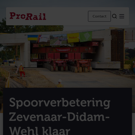
Navigatie
Homepage
Menu
Contact
ProRail
Spoorverbetering
Zevenaar-Didam-
Wehl klaar