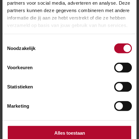
partners voor social media, adverteren en analyse. Deze
partners kunnen deze gegevens combineren met andere
informatie die jij aan ze hebt verstrekt of die ze hebben
verzameld op basis van jouw gebruik van hun services.
30 juli 2026
Elf dagen hinder voor reizigers tussen
Toestemmingsselectie
Utrecht en ’s-Hertogenbosch
Noodzakelijk
Voorkeuren
Statistieken
Marketing
Alles toestaan