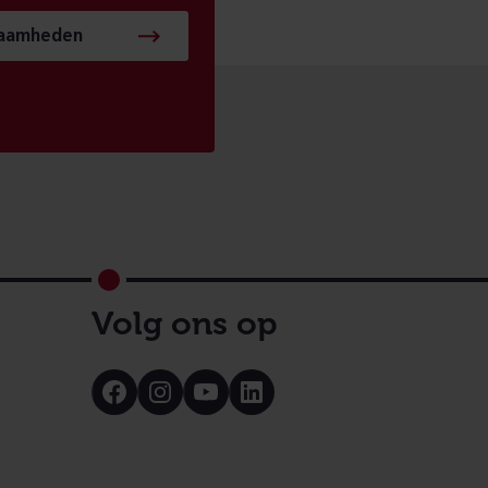
zaamheden
Volg ons op
Bezoek
Bezoek
Bezoek
Bezoek
onze
onze
onze
onze
Facebook
Instagram
Youtube
LinkedIn
pagina
pagina
pagina
pagina