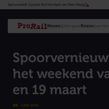
Spoorwerk tussen Rotterdam en Den Haag
Navigatie
Homepage
Wonen
bij het spoor
Reizen
over het
ProRail
Spoorvernieuw
het weekend v
en 19 maart
Lees voor