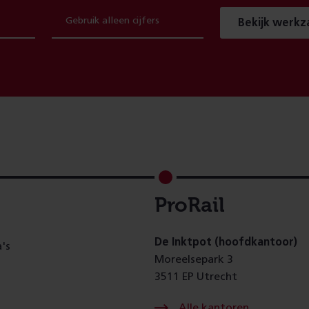
Bekijk werk
ProRail
De Inktpot (hoofdkantoor)
's
Moreelsepark 3
3511 EP Utrecht
Alle kantoren