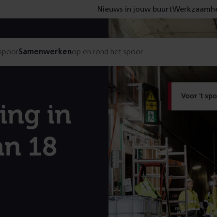
Nieuws in jouw buurt
Werkzaamhe
 spoor
Samenwerken
op en rond het spoor
Voor 't sp
ing in
an 18