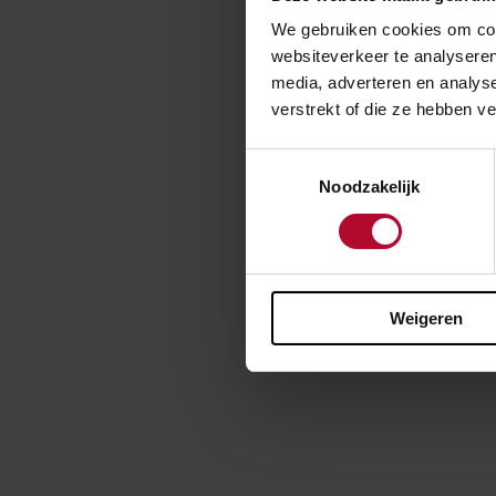
Zaanspoorbrug 
We gebruiken cookies om cont
branddeuren en
websiteverkeer te analyseren
voor het treinv
media, adverteren en analys
verstrekt of die ze hebben v
Bij Zev
Toestemmingsselectie
Noodzakelijk
Er rijden dit w
het groeiende (
aansluiting met
hierbij belangr
tussen de spore
Weigeren