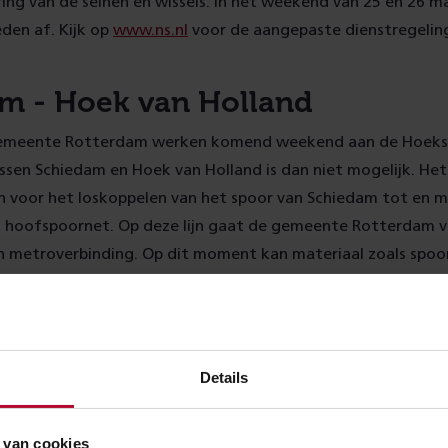
ing van de seinen en wissels. In het weekend van 25 en 26 
en af. Kijk op
www.ns.nl
voor de aangepaste dienstregelin
m - Hoek van Holland
gemeente Rotterdam werken komend weekend aan de Hoekse
ssen Schiedam en Hoek van Holland is dan niet mogelijk. He
n voor het loskoppelen van het spoor van Schiedam tot en 
t hoofspoornet. Op deze lijn gaat de gemeente Rotterdam va
 metroverbinding. Op dit moment kan materiaal zoals spoo
 het spoor worden geleverd. Na de ontkoppeling, in het eer
alleen nog met vrachtwagens.
aandam
Details
t van Zaandam werkt ProRail aan het spoor. We werken aan 
 van cookies