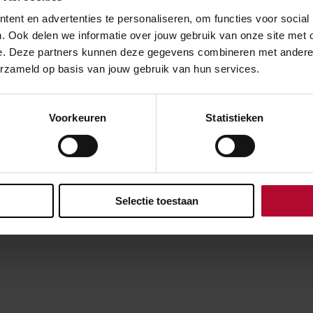
en in één van de tunnelbuizen van de
Hemtunnel
. Daar bren
ent en advertenties te personaliseren, om functies voor social
 calamiteitenverlichting aan. Ook deze werkzaamheden he
. Ook delen we informatie over jouw gebruik van onze site met 
erkeer.
e. Deze partners kunnen deze gegevens combineren met andere in
erzameld op basis van jouw gebruik van hun services.
enaar
Voorkeuren
Statistieken
eekend geen (internationale) treinen tussen Arnhem en Duit
internationale) reizigers- en goederenvervoer werkt ProRail
 Duitsland. Een veilige spooromgeving voor reizigers en weg
ijk. Bij Zevenaar wordt een calamiteitenperron met overpad 
n.
Selectie toestaan