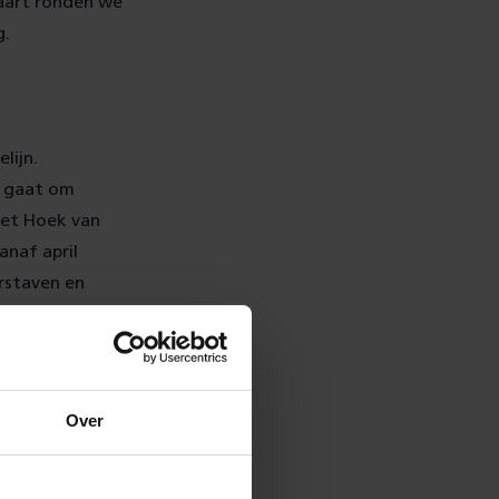
maart ronden we
g.
lijn.
t gaat om
met Hoek van
naf april
rstaven en
ste weekend van
Over
de