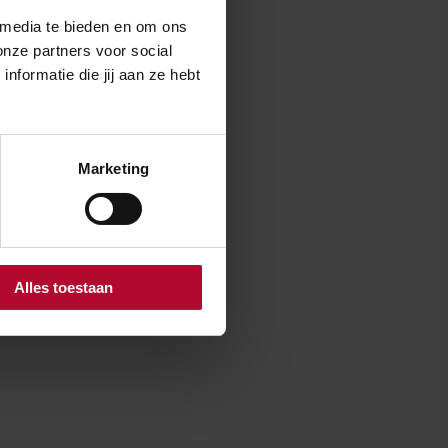
gen we nieuwe
 media te bieden en om ons
bben gevolgen
onze partners voor social
formatie die jij aan ze hebt
Marketing
sland. Vanwege
 aan een betere
verkeer is
aangelegd
Alles toestaan