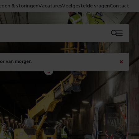
den & storingen
Vacatures
Veelgestelde vragen
Contact
Menu
oor van morgen
Bericht
sluiten
Met de campagne 'Voor 't spoor naar morgen' laten 
we zien wat er vandaag gebeurt en wat dat - 
figuurlijk gezien - morgen oplevert.
Lees meer