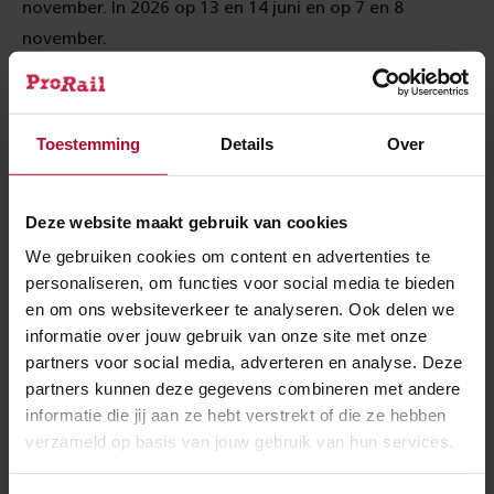
november. In 2026 op 13 en 14 juni en op 7 en 8
november.
Check
Check de reisplanner voor vertrek
de
Toestemming
Details
Over
reisplanner
voor
vertrek
Meer over:
Deze website maakt gebruik van cookies
We gebruiken cookies om content en advertenties te
Werkzaamheden
personaliseren, om functies voor social media te bieden
en om ons websiteverkeer te analyseren. Ook delen we
Rotterdam Treinbeveiligingssysteem
informatie over jouw gebruik van onze site met onze
partners voor social media, adverteren en analyse. Deze
partners kunnen deze gegevens combineren met andere
Meer nieuws
informatie die jij aan ze hebt verstrekt of die ze hebben
verzameld op basis van jouw gebruik van hun services.