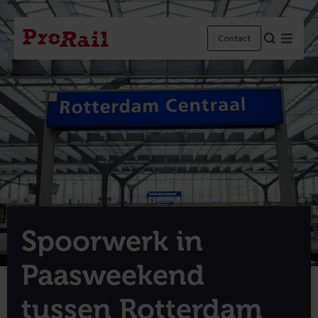
Navigatie
Homepage
Menu
Contact
ProRail
Spoorwerk in
Paasweekend
tussen Rotterdam