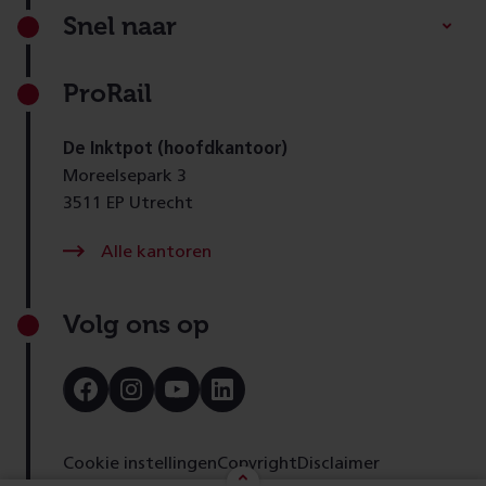
Footer
Snel naar
ProRail
De Inktpot (hoofdkantoor)
Moreelsepark 3
3511 EP Utrecht
Alle kantoren
Volg ons op
Bezoek
Bezoek
Bezoek
Bezoek
onze
onze
onze
onze
Facebook
Instagram
Youtube
LinkedIn
pagina
pagina
pagina
pagina
Cookie instellingen
Copyright
Disclaimer