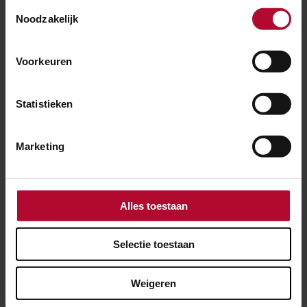
Toestemmingsselectie
Noodzakelijk
Voorkeuren
Statistieken
Marketing
30 juli 2026
Alles toestaan
Elf dagen hinder voor reizigers tussen
Utrecht en ’s-Hertogenbosch
Selectie toestaan
Weigeren