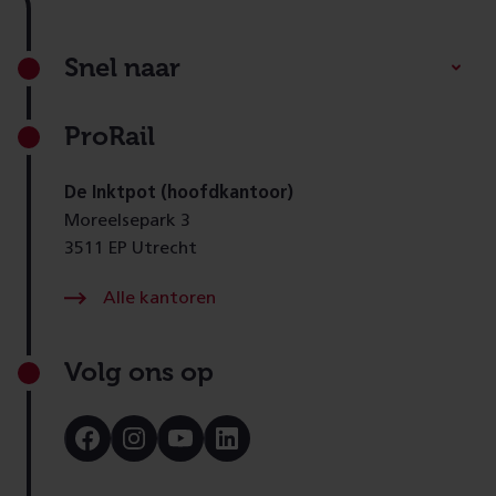
Footer
Snel naar
ProRail
De Inktpot (hoofdkantoor)
Moreelsepark 3
3511 EP Utrecht
Alle kantoren
Volg ons op
Bezoek
Bezoek
Bezoek
Bezoek
onze
onze
onze
onze
Facebook
Instagram
Youtube
LinkedIn