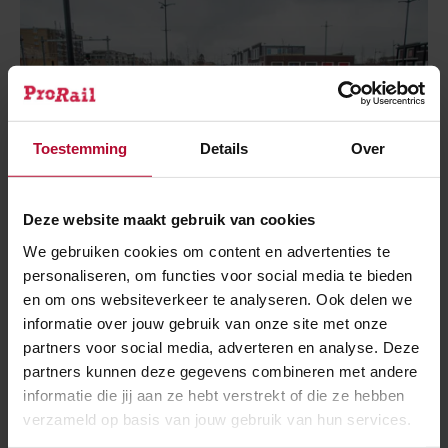
Toestemming
Details
Over
Deze website maakt gebruik van cookies
We gebruiken cookies om content en advertenties te
personaliseren, om functies voor social media te bieden
en om ons websiteverkeer te analyseren. Ook delen we
28 februari 2020
informatie over jouw gebruik van onze site met onze
Voetgangerstunnel bij station Coevorden
partners voor social media, adverteren en analyse. Deze
geopend
partners kunnen deze gegevens combineren met andere
informatie die jij aan ze hebt verstrekt of die ze hebben
verzameld op basis van jouw gebruik van hun services.