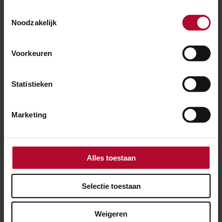
Toestemmingsselectie
Noodzakelijk
Voorkeuren
Statistieken
Marketing
Alles toestaan
11 juli 2019
Feestelijke oplevering tunnel Oostriklaan
Selectie toestaan
en station Deventer-Colmschate
Weigeren