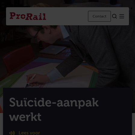
Navigatie
Homepage
Menu
Contact
ProRail
Suïcide-aanpak
werkt
Lees voor