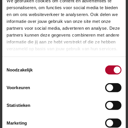
We gebruiken cookies om content en advertenties te
Nederland, Jeugdzorg Nederland, het Trimbos-
personaliseren, om functies voor social media te bieden
Instituut, de VO-Raad, MIND, ProRail, NVVK, TSD, UWV,
en om ons websiteverkeer te analyseren. Ook delen we
VNG en GGD GHOR Nederland tekenden vandaag de
informatie over jouw gebruik van onze site met onze
Landelijke Agenda tijdens een online talkshow. Deze is
partners voor social media, adverteren en analyse. Deze
partners kunnen deze gegevens combineren met andere
terug te kijken op
www.113.nl/samen
. 113
informatie die jij aan ze hebt verstrekt of die ze hebben
Zelfmoordpreventie is coördinator van de Landelijke
verzameld op basis van jouw gebruik van hun services.
Agenda.
Toestemmingsselectie
Meer over:
Noodzakelijk
Spoorlopen
Voorkeuren
Meer nieuws
Statistieken
Marketing