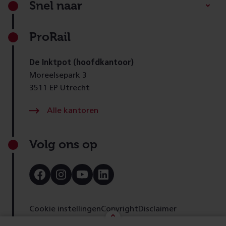
Snel naar
ProRail
De Inktpot (hoofdkantoor)
Moreelsepark 3
3511 EP Utrecht
Alle kantoren
Volg ons op
Bezoek
Bezoek
Bezoek
Bezoek
onze
onze
onze
onze
Facebook
Instagram
Youtube
LinkedIn
pagina
pagina
pagina
pagina
Cookie instellingen
Copyright
Disclaimer
Toegankelijkheid
Cookies
Privacy
Feedback