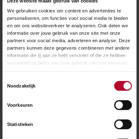
Deze website maakt gebruik van cookies
We gebruiken cookies om content en advertenties te
personaliseren, om functies voor social media te bieden
en om ons websiteverkeer te analyseren. Ook delen we
informatie over jouw gebruik van onze site met onze
partners voor social media, adverteren en analyse. Deze
partners kunnen deze gegevens combineren met andere
informatie die jij aan ze hebt verstrekt of die ze hebben
verzameld op basis van jouw gebruik van hun services.
Toestemmingsselectie
Noodzakelijk
Voorkeuren
23 oktober 2024
Opnieuw een verdachte aangehouden
voor koperdiefstal
Statistieken