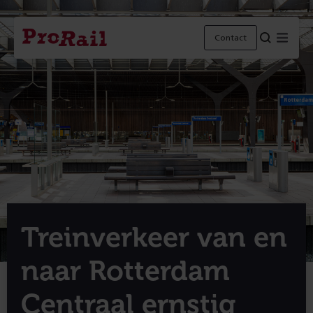
Navigatie
Homepage
Menu
Contact
ProRail
Treinverkeer van en
naar Rotterdam
Centraal ernstig