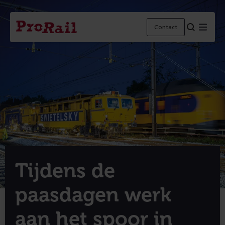
Navigatie
Homepage
Menu
Contact
ProRail
Tijdens de
paasdagen werk
aan het spoor in