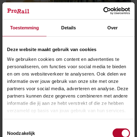
Toestemming
Details
Over
Deze website maakt gebruik van cookies
We gebruiken cookies om content en advertenties te
1 maart 2024
personaliseren, om functies voor social media te bieden
9 dagen werkzaamheden tussen
en om ons websiteverkeer te analyseren. Ook delen we
Eindhoven en Venlo
informatie over jouw gebruik van onze site met onze
partners voor social media, adverteren en analyse. Deze
partners kunnen deze gegevens combineren met andere
informatie die jij aan ze hebt verstrekt of die ze hebben
verzameld op basis van jouw gebruik van hun services.
Toestemmingsselectie
Noodzakelijk