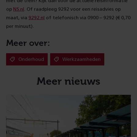
met de trein? Kijk dan voor de actuele reisinformatie
op
NS.nl
. Of raadpleeg 9292 voor een reisadvies op
maat, via
9292.nl
of telefonisch via 0900 – 9292 (€ 0,70
per minuut).
Meer over:
Onderhoud
Werkzaamheden
Meer nieuws