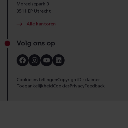
Moreelsepark 3
3511 EP Utrecht
Alle kantoren
Volg ons op
Bezoek
Bezoek
Bezoek
Bezoek
onze
onze
onze
onze
Facebook
Instagram
Youtube
LinkedIn
pagina
pagina
pagina
pagina
Cookie instellingen
Copyright
Disclaimer
Toegankelijkheid
Cookies
Privacy
Feedback