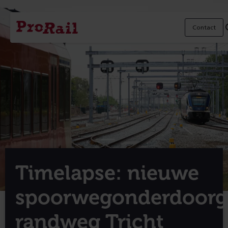
Navigatie
Homepage
Contact
ProRail
Timelapse: nieuwe
spoorwegonderdoor
randweg Tricht