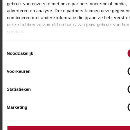
gebruik van onze site met onze partners voor social media,
adverteren en analyse. Deze partners kunnen deze gegeven
combineren met andere informatie die jij aan ze hebt verstrek
die ze hebben verzameld op basis van jouw gebruik van hun
services.
21 juli 2026
Toestemmingsselectie
Spoorwerk tussen Rotterdam en Den Haag
Noodzakelijk
Voorkeuren
Statistieken
Marketing