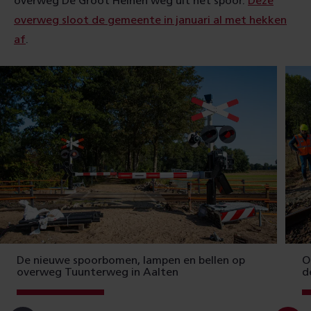
overweg De Groot Heinen weg uit het spoor.
Deze
overweg sloot de gemeente in januari al met hekken
af
.
De nieuwe spoorbomen, lampen en bellen op
O
overweg Tuunterweg in Aalten
d