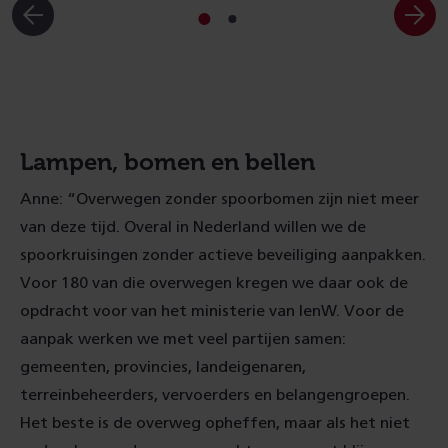
Ga
Ga
naar
naar
slide
slide
1
2
Lampen, bomen en bellen
Anne: “Overwegen zonder spoorbomen zijn niet meer
van deze tijd. Overal in Nederland willen we de
spoorkruisingen zonder actieve beveiliging aanpakken.
Voor 180 van die overwegen kregen we daar ook de
opdracht voor van het ministerie van IenW. Voor de
aanpak werken we met veel partijen samen:
gemeenten, provincies, landeigenaren,
terreinbeheerders, vervoerders en belangengroepen.
Het beste is de overweg opheffen, maar als het niet