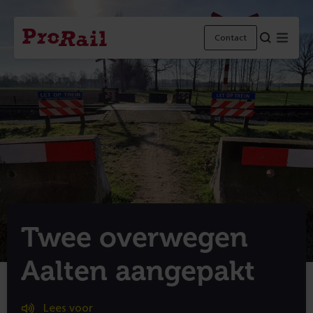
Navigatie
Homepage
Menu
Contact
ProRail
Twee overwegen
Aalten aangepakt
Lees voor