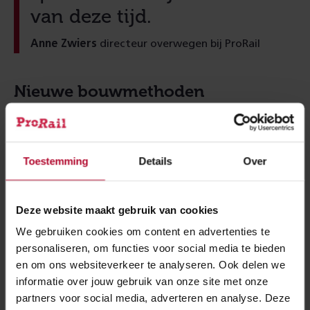
van deze tijd.
Anne Zwiers
directeur overwegen bij ProRail
Nieuwe bouwmethoden
onderzoeken
ProRail onderzoekt nieuwe manieren voor de aanpak
van overwegen: kan het sneller en goedkoper? Heel
Toestemming
Details
Over
concreet bijvoorbeeld: stel dat je bekabeling anders
aanbrengt en graafwerkzaamheden kunt besparen?
Deze website maakt gebruik van cookies
Dat is voor Aalten tot op de bodem uitgezocht, maar
We gebruiken cookies om content en advertenties te
blijkt geen mogelijkheid om nu in het spoor toe te
personaliseren, om functies voor social media te bieden
passen. De installatie in Aalten is wat dat betreft
en om ons websiteverkeer te analyseren. Ook delen we
volgens normale werkzaamheden uitgevoerd.
informatie over jouw gebruik van onze site met onze
partners voor social media, adverteren en analyse. Deze