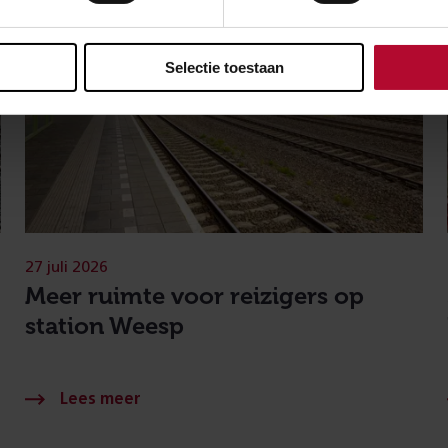
Selectie toestaan
27 juli 2026
Meer ruimte voor reizigers op
station Weesp