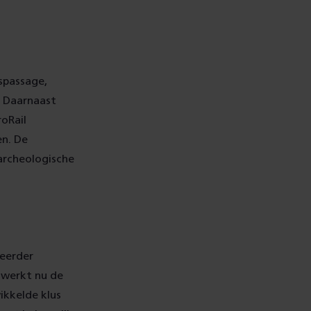
spassage,
g. Daarnaast
oRail
en. De
 archeologische
 eerder
 werkt nu de
ikkelde klus