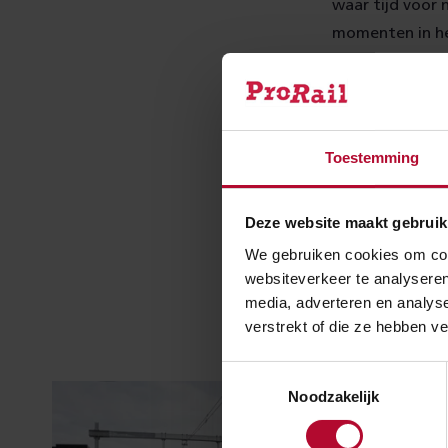
waar tijd voor 
momenten in het
Groningen, de o
zuidzijde.
Toestemming
Meer 
Deze website maakt gebruik
We gebruiken cookies om cont
websiteverkeer te analyseren
media, adverteren en analys
verstrekt of die ze hebben v
Toestemmingsselectie
Noodzakelijk