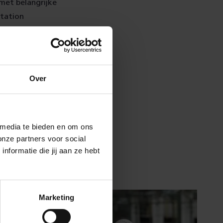
 met belangrijke
station
keling aan de
Over
poorzone
 media te bieden en om ons
onze partners voor social
formatie die jij aan ze hebt
Marketing