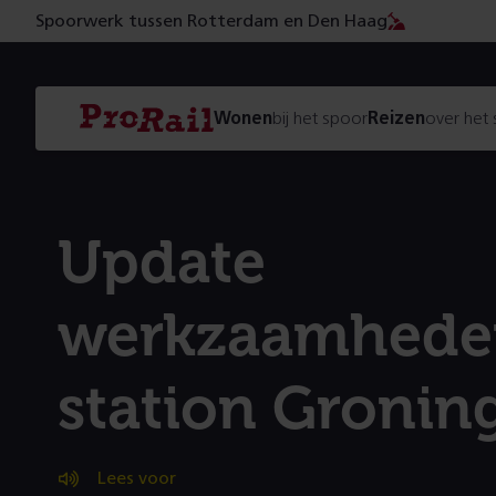
Spoorwerk tussen Rotterdam en Den Haag
Navigatie
Homepage
Wonen
bij het spoor
Reizen
over het
ProRail
Update
werkzaamhede
station Gronin
Lees voor