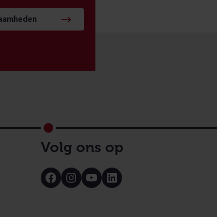
zaamheden
Volg ons op
Bezoek
Bezoek
Bezoek
Bezoek
onze
onze
onze
onze
Facebook
Instagram
Youtube
LinkedIn
pagina
pagina
pagina
pagina