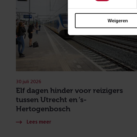
Weigeren
30 juli 2026
Elf dagen hinder voor reizigers
tussen Utrecht en ’s-
Hertogenbosch