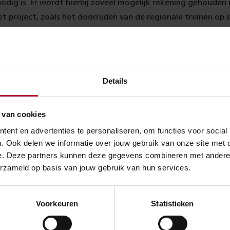
nodig is. Er wordt hierbij zoveel mogelijk rekening gehouden
 project, zoals het doorrijden van de regionale treinen op 
plevering van het station en de start van de gebiedsontwik
Details
over:
Werkzaamheden
Groningen S
 van cookies
ent en advertenties te personaliseren, om functies voor social
. Ook delen we informatie over jouw gebruik van onze site met 
Meer nieuws
e. Deze partners kunnen deze gegevens combineren met andere in
erzameld op basis van jouw gebruik van hun services.
Voorkeuren
Statistieken