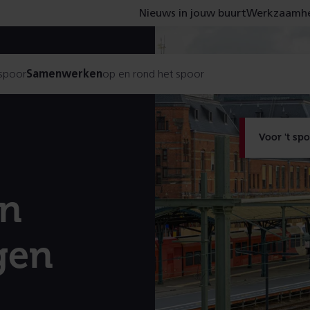
Nieuws in jouw buurt
Werkzaamhe
 spoor
Samenwerken
op en rond het spoor
Voor 't sp
n
gen