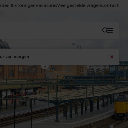
den & storingen
Vacatures
Veelgestelde vragen
Contact
Menu
oor van morgen
Bericht
sluiten
Met de campagne 'Voor 't spoor naar morgen' laten 
we zien wat er vandaag gebeurt en wat dat - 
figuurlijk gezien - morgen oplevert.
Lees meer