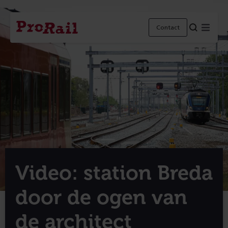
Navigatie
Homepage
Menu
Contact
ProRail
Video: station Breda
door de ogen van
de architect