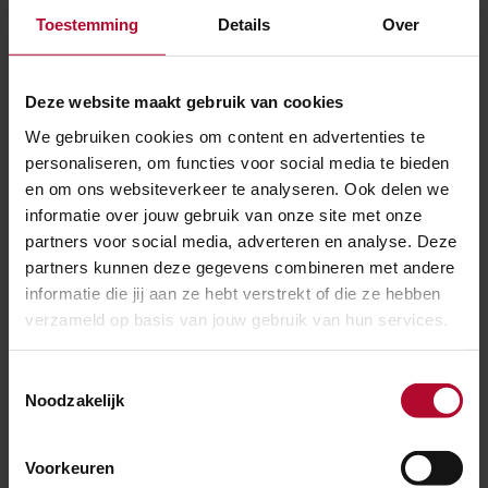
officiële opening om 15:30 uur in het bijzijn van
Toestemming
Details
Over
staatssecretaris Sharon Dijksma.
Station Breda
Deze website maakt gebruik van cookies
We gebruiken cookies om content en advertenties te
NS, ProRail en de gemeente Breda hebben samen met
personaliseren, om functies voor social media te bieden
de bouwcombinatie Ballast Nedam/Hurks in Breda een
en om ons websiteverkeer te analyseren. Ook delen we
prachtig en uniek station neergezet met een ontwerp
informatie over jouw gebruik van onze site met onze
dat past bij de allure van een HSL-station en recht
partners voor social media, adverteren en analyse. Deze
partners kunnen deze gegevens combineren met andere
doet aan de stad Breda. De bouw is mede mogelijk
informatie die jij aan ze hebt verstrekt of die ze hebben
gemaakt dankzij financiële bijdrages van het
verzameld op basis van jouw gebruik van hun services.
ministerie van Infrastructuur en Milieu en de provincie
Noord-Brabant.
Toestemmingsselectie
Noodzakelijk
ProRail opent
Voorkeuren
In Nederland reizen steeds meer mensen met de trein.