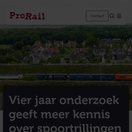
Navigatie
Homepage
Menu
Contact
ProRail
Vier jaar onderzoek
geeft meer kennis
over spoortrillingen