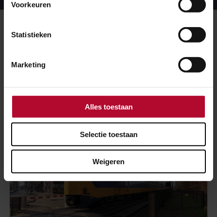
dit
Voorkeuren
programma
Meer over:
Statistieken
Trillingen
Marketing
Meer nieuws
Alles toestaan
Selectie toestaan
Weigeren