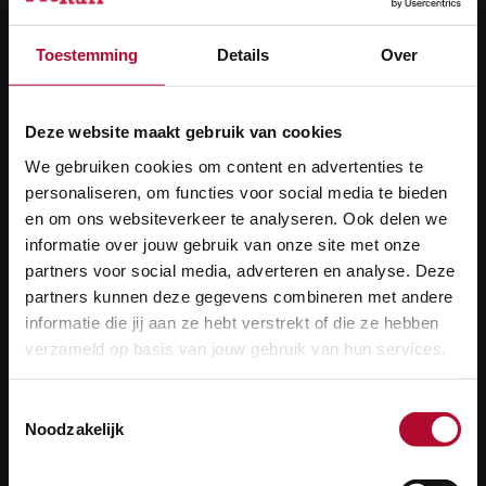
Toestemming
Details
Over
Deze website maakt gebruik van cookies
Spoortrillingen
We gebruiken cookies om content en advertenties te
personaliseren, om functies voor social media te bieden
Rond het spoor zijn soms trillingen voelbaar. Die
en om ons websiteverkeer te analyseren. Ook delen we
kunnen overlast veroorzaken. Daar krijgt ProRail veel
informatie over jouw gebruik van onze site met onze
partners voor social media, adverteren en analyse. Deze
meldingen van. Om deze overlast aan te pakken,
partners kunnen deze gegevens combineren met andere
onderzocht ProRail in opdracht van het ministerie van
informatie die jij aan ze hebt verstrekt of die ze hebben
Infrastructuur en Waterstaat welke maatregelen de
verzameld op basis van jouw gebruik van hun services.
spoortrillingen bij de bron kunnen verminderen.
Toestemmingsselectie
Noodzakelijk
Lees meer over dit programma
Lees
meer
over