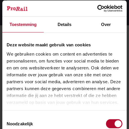
Lees meer over deze storing
Lees
meer
over
deze
Toestemming
Details
Over
storing
Meer over:
Deze website maakt gebruik van cookies
Ongemak
Spoedwerkzaamheden
We gebruiken cookies om content en advertenties te
personaliseren, om functies voor social media te bieden
en om ons websiteverkeer te analyseren. Ook delen we
Meer nieuws
informatie over jouw gebruik van onze site met onze
partners voor social media, adverteren en analyse. Deze
partners kunnen deze gegevens combineren met andere
informatie die jij aan ze hebt verstrekt of die ze hebben
verzameld op basis van jouw gebruik van hun services.
Toestemmingsselectie
Noodzakelijk