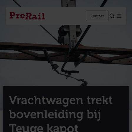
Navigatie
Homepage
Menu
Contact
ProRail
Vrachtwagen trekt
bovenleiding bij
Teuge kapot