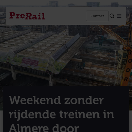
Navigatie
Homepage
Menu
Contact
ProRail
Weekend zonder
rijdende treinen in
Almere door