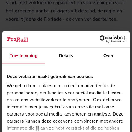
stad, met voldoende capaciteit en voorzieningen voor
het groeiend aantal reizigers uit de stad, de regio en -
vooral tijdens de Floriade - ook van ver daarbuiten.
Gevolgen voor het treinverkeer
Tijdens de werkzaamheden rijden er van zaterdag 14
Toestemming
Details
Over
augustus 04.00 uur tot maandagochtend 16 augustus
02.00 uur rijden er bussen in plaats van treinen. Wil jij
reizen met het OV? Raadpleeg voor actuele
Deze website maakt gebruik van cookies
reisinformatie op
www.ns.nl
, of raadpleeg
9292
voor
We gebruiken cookies om content en advertenties te
een reisadvies op maat.
personaliseren, om functies voor social media te bieden
en om ons websiteverkeer te analyseren. Ook delen we
Meer over:
informatie over jouw gebruik van onze site met onze
partners voor social media, adverteren en analyse. Deze
partners kunnen deze gegevens combineren met andere
Werkzaamheden
Almere Centrum
informatie die jij aan ze hebt verstrekt of die ze hebben