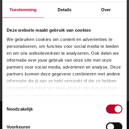
reizigers met een visuele beperking. Bovendien is de
Toestemming
Details
Over
lijn goed te beheren en te onderhouden. Ons doel is
om alle overpaden op stations van deze lijn te
voorzien. Zo maken we reizen met openbaar vervoer
Deze website maakt gebruik van cookies
laagdrempeliger. Met deze oversteeklijn zijn we weer
We gebruiken cookies om content en advertenties te
een stapje verder.”
personaliseren, om functies voor social media te bieden
en om ons websiteverkeer te analyseren. Ook delen we
informatie over jouw gebruik van onze site met onze
partners voor social media, adverteren en analyse. Deze
partners kunnen deze gegevens combineren met andere
informatie die jij aan ze hebt verstrekt of die ze hebben
verzameld op basis van jouw gebruik van hun services.
Toestemmingsselectie
Noodzakelijk
Voorkeuren