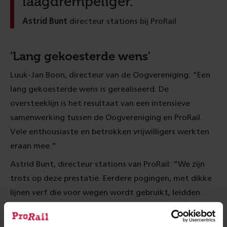
laagdrempeliger.
Astrid Bunt
directeur stations bij ProRail
'Lang gekoesterde wens'
Luuk-Jan Boon, directeur van de Oogvereniging: “Een
lang gekoesterde wens is gerealiseerd. De
oversteeklijn is het resultaat van een intensieve
samenwerking tussen de Oogvereniging en ProRail.
Vele enthousiaste en betrokken vrijwilligers werkten
eraan mee.”
Astrid Bunt, directeur stations van ProRail: “We zijn
trots op deze prestatie. Eerdere pogingen, met dikke
lijnen verf die voor wegen wordt gebruikt, leidden
niet tot het gewenste resultaat. De lijn zoals die er nu
ligt heeft mede vanwege de klank de voorkeur van