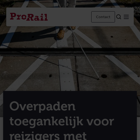
Navigatie
Homepage
Menu
Contact
ProRail
Overpaden
toegankelijk voor
reizigers met