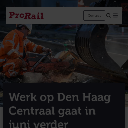
Navigatie
Homepage
Menu
Contact
ProRail
Werk op Den Haag
Centraal gaat in
juni verder