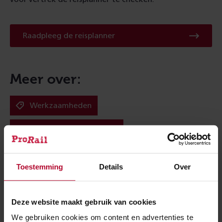
Raadpleeg
Raadpleeg de reisplanner
de
reisplanner
Meer over:
Werkzaamheden
Den Haag Emplacement
Meer nieuws
Toestemming
Details
Over
Deze website maakt gebruik van cookies
We gebruiken cookies om content en advertenties te