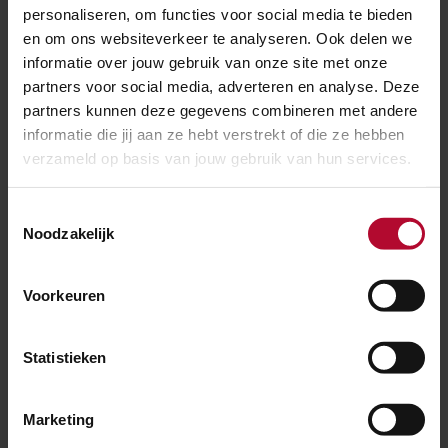
personaliseren, om functies voor social media te bieden
en om ons websiteverkeer te analyseren. Ook delen we
informatie over jouw gebruik van onze site met onze
partners voor social media, adverteren en analyse. Deze
partners kunnen deze gegevens combineren met andere
informatie die jij aan ze hebt verstrekt of die ze hebben
verzameld op basis van jouw gebruik van hun services.
Toestemmingsselectie
Noodzakelijk
30 juli 2026
Elf dagen hinder voor reizigers tussen
Voorkeuren
Utrecht en ’s-Hertogenbosch
Statistieken
Marketing