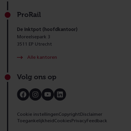
ProRail
De Inktpot (hoofdkantoor)
Moreelsepark 3
3511 EP Utrecht
Alle kantoren
Volg ons op
Bezoek
Bezoek
Bezoek
Bezoek
onze
onze
onze
onze
Facebook
Instagram
Youtube
LinkedIn
pagina
pagina
pagina
pagina
Cookie instellingen
Copyright
Disclaimer
Toegankelijkheid
Cookies
Privacy
Feedback