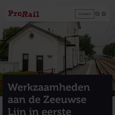
Navigatie
Homepage
Menu
Contact
ProRail
Werkzaamheden
aan de Zeeuwse
Lijn in eerste