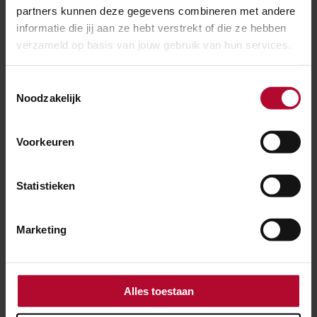
partners kunnen deze gegevens combineren met andere
informatie die jij aan ze hebt verstrekt of die ze hebben
verzameld op basis van jouw gebruik van hun services.
30 juli 2026
Elf dagen hinder voor reizigers tussen
Toestemmingsselectie
Utrecht en ’s-Hertogenbosch
Noodzakelijk
Voorkeuren
Statistieken
Marketing
Alles toestaan