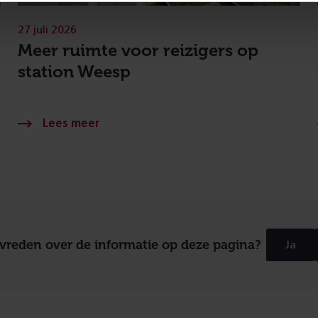
27 juli 2026
Meer ruimte voor reizigers op
station Weesp
evreden over de informatie op deze pagina?
Ja