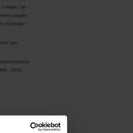
e ronden. Op
unnen zorgen
om de hinder
 met ons
eisinformatie
900 - 9292