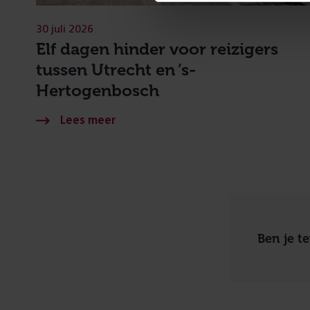
30 juli 2026
Elf dagen hinder voor reizigers
tussen Utrecht en ’s-
Hertogenbosch
Ben je t