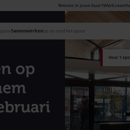
Nieuws in jouw buurt
Werkzaamhe
 spoor
Samenwerken
op en rond het spoor
Voor 't sp
n op
chem
ebruari