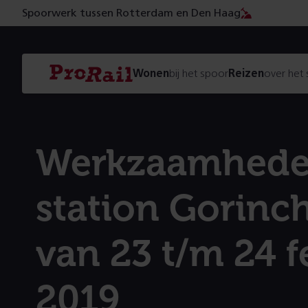
Spoorwerk tussen Rotterdam en Den Haag
Navigatie
Homepage
Wonen
bij het spoor
Reizen
over het
ProRail
Werk­zaamhede
station Gorin
van 23 t/m 24 f
2019