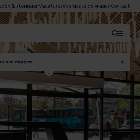
den & storingen
Vacatures
Veelgestelde vragen
Contact
Menu
oor van morgen
Bericht
sluiten
Met de campagne 'Voor 't spoor naar morgen' laten 
we zien wat er vandaag gebeurt en wat dat - 
figuurlijk gezien - morgen oplevert.
Lees meer