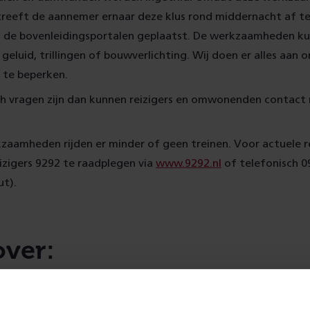
streeft de aannemer ernaar deze klus rond middernacht af t
de bovenleidingsportalen geplaatst. De werkzaamheden k
 geluid, trillingen of bouwverlichting. Wij doen er alles aan 
 te beperken.
h vragen zijn dan kunnen reizigers en omwonenden contact
zaamheden rijden er minder of geen treinen. Voor actuele r
eizigers 9292 te raadplegen via
www.9292.nl
of telefonisch 0
ut).
over:
mheden
Gorinchem Reizigerstunnel