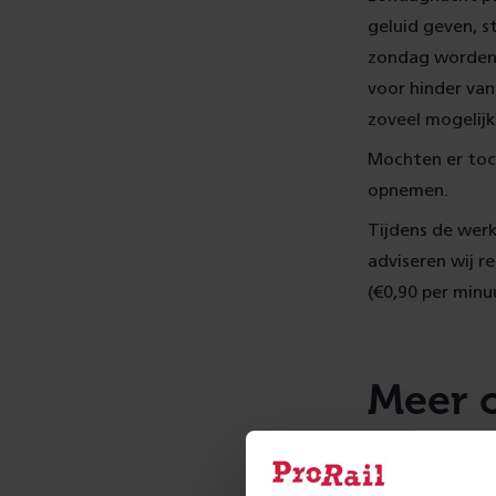
geluid geven, 
zondag worden 
voor hinder van
zoveel mogelijk
Mochten er toc
opnemen.
Tijdens de werk
adviseren wij r
(€0,90 per minu
Meer 
Werkzaa