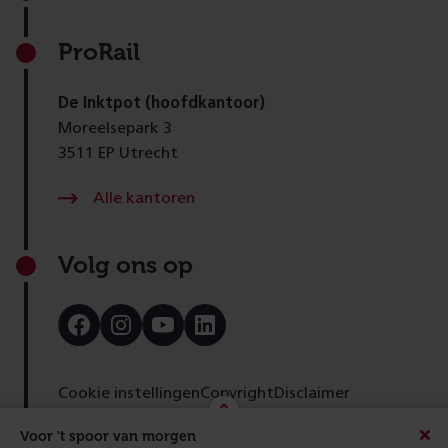
ProRail
De Inktpot (hoofdkantoor)
Moreelsepark 3
3511 EP Utrecht
Alle kantoren
Volg ons op
Bezoek
Bezoek
Bezoek
Bezoek
onze
onze
onze
onze
Facebook
Instagram
Youtube
LinkedIn
pagina
pagina
pagina
pagina
Cookie instellingen
Copyright
Disclaimer
Toegankelijkheid
Cookies
Privacy
Feedback
Voor 't spoor van morgen