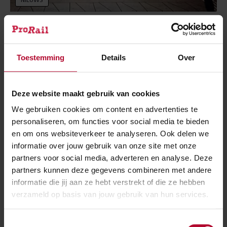
NIEUWS
22 juli 2020
Aanleg reizigerstunnel Gorinchem gaat
weer verder
Toestemming
Details
Over
Deze website maakt gebruik van cookies
We gebruiken cookies om content en advertenties te
personaliseren, om functies voor social media te bieden
en om ons websiteverkeer te analyseren. Ook delen we
informatie over jouw gebruik van onze site met onze
partners voor social media, adverteren en analyse. Deze
partners kunnen deze gegevens combineren met andere
informatie die jij aan ze hebt verstrekt of die ze hebben
verzameld op basis van jouw gebruik van hun services.
Toestemmingsselectie