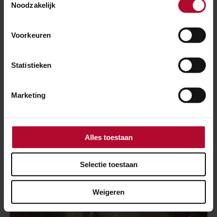
Noodzakelijk
NIEUWS
Voorkeuren
8 april 2020
Bouw reizigerstunnel Gorinchem kan
alsnog door
Statistieken
Marketing
Alles toestaan
Selectie toestaan
Weigeren