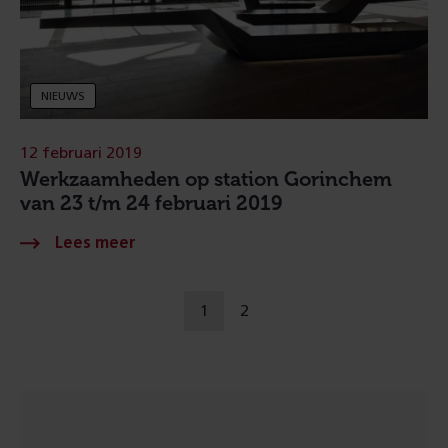
NIEUWS
12 februari 2019
Werk­zaamheden op station Gorinchem
van 23 t/m 24 februari 2019
Naar
1
2
u
ga
een
bent
naar
andere
op
pagina
pagina
pagina