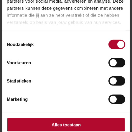
partners voor social media, adverteren en analyse. Deze
partners kunnen deze gegevens combineren met andere
Zevenbergen
Oudenbosch
informatie die jij aan ze hebt verstrekt of die ze hebben
verzameld op basis van jouw gebruik van hun services.
Veiligheid
Ongemak
Toestemmingsselectie
Noodzakelijk
Meer nieuws
Voorkeuren
Statistieken
Marketing
Alles toestaan