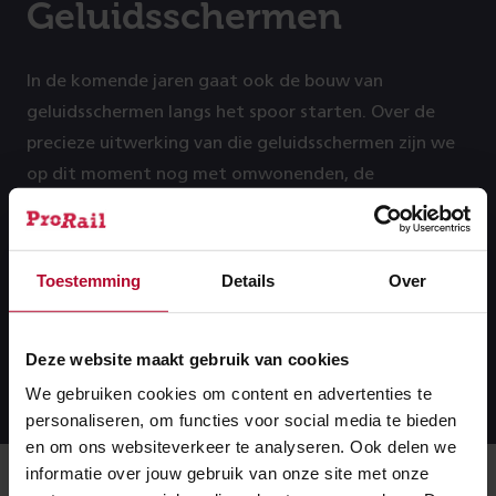
Geluidsschermen
In de komende jaren gaat ook de bouw van
geluidsschermen langs het spoor starten. Over de
precieze uitwerking van die geluidsschermen zijn we
op dit moment nog met omwonenden, de
klankbordgroep Spoor Moerdijk en de gemeente in
gesprek. De geluidsschermen worden gebouwd
vanuit het programma MJPG (Meerjarenprogramma
Toestemming
Details
Over
Geluidsanering).
Deze website maakt gebruik van cookies
Meer informatie:
Meer
informatie:
We gebruiken cookies om content en advertenties te
personaliseren, om functies voor social media te bieden
en om ons websiteverkeer te analyseren. Ook delen we
informatie over jouw gebruik van onze site met onze
Meer over: