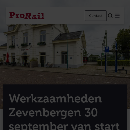
Navigatie
Homepage
Menu
Contact
ProRail
Werkzaamheden
Zevenbergen 30
september van start