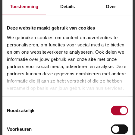
BIJGEWERKT
Toestemming
Details
Over
30 juni 2026
Treinen rijden weer tussen Groningen en
Deze website maakt gebruik van cookies
Zuidhorn
We gebruiken cookies om content en advertenties te
personaliseren, om functies voor social media te bieden
en om ons websiteverkeer te analyseren. Ook delen we
informatie over jouw gebruik van onze site met onze
partners voor social media, adverteren en analyse. Deze
partners kunnen deze gegevens combineren met andere
informatie die jij aan ze hebt verstrekt of die ze hebben
verzameld op basis van jouw gebruik van hun services.
Toestemmingsselectie
Noodzakelijk
Voorkeuren