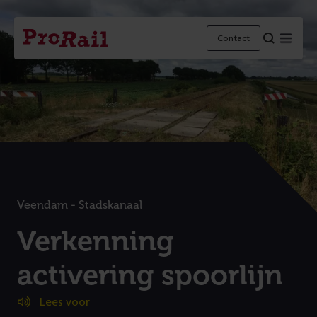
Navigatie
Homepage
Menu
Contact
ProRail
Veendam - Stadskanaal
:
Verkenning
activering spoorlijn
Lees voor