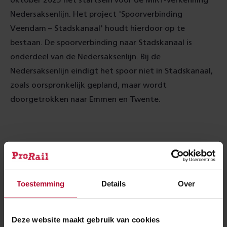
oktober 2025 het startsein voor de MIRT-verkenning
Nedersaksenlijn. Het project 'Spoorverbinding
Veendam – Stadskanaal' houdt hierdoor op te
bestaan. De spoorverbinding naar Stadskanaal is
onderdeel van de Nedersaksenlijn. Bij de
Nedersaksenlijn eindigt het spoor niet in Stadskanaal,
zoals oorspronkelijk gepland, maar wordt
doorgetrokken naar Emmen en Twente.
Bekijk de projectpagina van de provincie
Toestemming
Details
Over
Deze website maakt gebruik van cookies