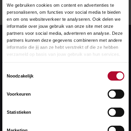
We gebruiken cookies om content en advertenties te
personaliseren, om functies voor social media te bieden
en om ons websiteverkeer te analyseren. Ook delen we
informatie over jouw gebruik van onze site met onze
partners voor social media, adverteren en analyse. Deze
partners kunnen deze gegevens combineren met andere
informatie die jij aan ze hebt verstrekt of die ze hebben
verzameld op basis van jouw gebruik van hun services.
Toestemmingsselectie
Noodzakelijk
Verkenning opties
Nedersaksenlijn
Voorkeuren
Statistieken
De Nedersaksenlijn is een nieuwe spoorverbinding
tussen Groningen, Emmen en Twente. Het gaat over
aanpassingen op bestaande sporen en stations, maar
Marketing