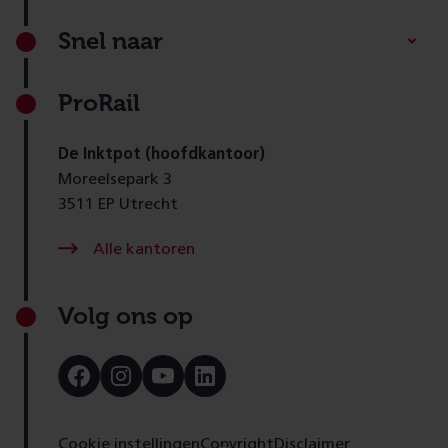
Footer
Snel naar
ProRail
De Inktpot (hoofdkantoor)
Moreelsepark 3
3511 EP Utrecht
Alle kantoren
Volg ons op
Bezoek
Bezoek
Bezoek
Bezoek
onze
onze
onze
onze
Facebook
Instagram
Youtube
LinkedIn
pagina
pagina
pagina
pagina
Cookie instellingen
Copyright
Disclaimer