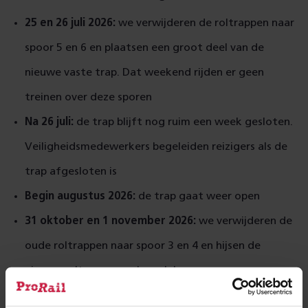
25 en 26 juli 2026:
we verwijderen de roltrappen naar
spoor 5 en 6 en plaatsen een groot deel van de
nieuwe vaste trap. Dat weekend rijden er geen
treinen over deze sporen
Na 26 juli:
de trap blijft nog ruim een week gesloten.
Veiligheidsmedewerkers begeleiden reizigers als de
trap afgesloten is
Begin augustus 2026:
de trap gaat weer open
31 oktober en 1 november 2026:
we verwijderen de
oude roltrappen naar spoor 3 en 4 en hijsen de
nieuwe roltrappen op hun plek
Vanaf 3 november 2026:
we brengen tegelwerk aan