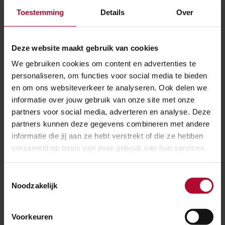
op de nieuwe trap van spoor 5-6. Hiervoor sluiten we
Toestemming
Details
Over
de trap enkele weken af. Veiligheidsmedewerkers
begeleiden reizigers als de trap afgesloten is.
Deze website maakt gebruik van cookies
We gebruiken cookies om content en advertenties te
Tijdens de werkzaamheden blijft het station
personaliseren, om functies voor social media te bieden
bereikbaar. We beperken de hinder zoveel mogelijk.
en om ons websiteverkeer te analyseren. Ook delen we
informatie over jouw gebruik van onze site met onze
partners voor social media, adverteren en analyse. Deze
partners kunnen deze gegevens combineren met andere
informatie die jij aan ze hebt verstrekt of die ze hebben
verzameld op basis van jouw gebruik van hun services.
Toestemmingsselectie
Noodzakelijk
Voorkeuren