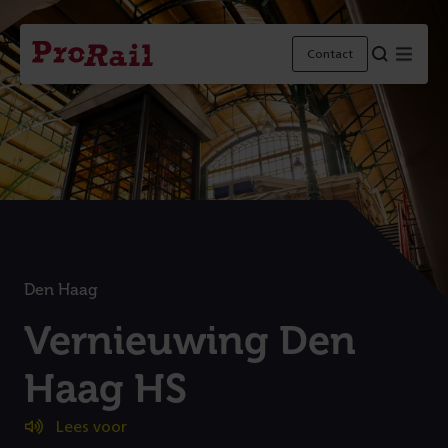
Navigatie
Homepage
Menu
Contact
ProRail
Den Haag
:
Vernieuwing Den
Haag HS
Lees voor