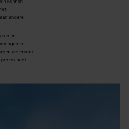
rein kunnen
 met
 aan andere
kken en
emmingen in
orgen we ervoor
 proces heet