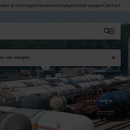
den & storingen
Vacatures
Veelgestelde vragen
Contact
Menu
oor van morgen
Bericht
sluiten
Met de campagne 'Voor 't spoor naar morgen' laten 
we zien wat er vandaag gebeurt en wat dat - 
figuurlijk gezien - morgen oplevert.
Lees meer