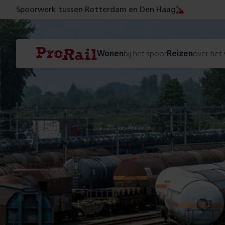
Spoorwerk tussen Rotterdam en Den Haag
Navigatie
Homepage
Wonen
bij het spoor
Reizen
over het
ProRail