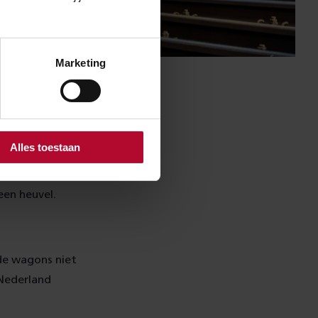
Marketing
Alles toestaan
koppelen we de
en heuvel.
de wagons niet
 Nederland