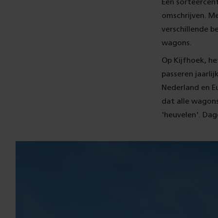
Een sorteercen
omschrijven. Me
verschillende 
wagons.
Op Kijfhoek, h
passeren jaarli
Nederland en E
dat alle wagon
'heuvelen'. Dag