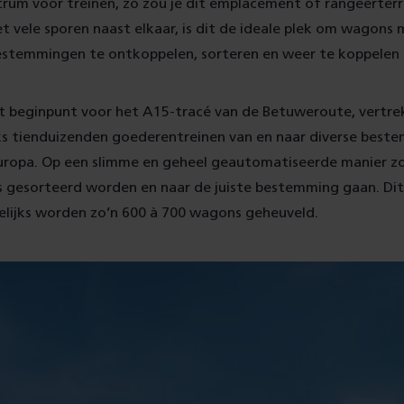
trum voor treinen, zo zou je dit emplacement of rangeerter
t vele sporen naast elkaar, is dit de ideale plek om wagons
bestemmingen te ontkoppelen, sorteren en weer te koppelen
et beginpunt voor het A15-tracé van de Betuweroute, vertre
jks tienduizenden goederentreinen van en naar diverse best
uropa. Op een slimme en geheel geautomatiseerde manier z
s gesorteerd worden en naar de juiste bestemming gaan. Dit
elijks worden zo’n 600 à 700 wagons geheuveld.