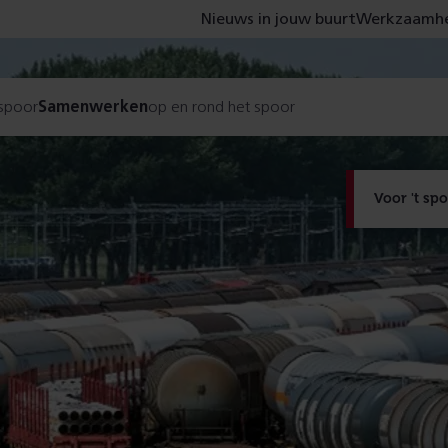
Nieuws in jouw buurt
Werkzaamhe
 spoor
Samenwerken
op en rond het spoor
Voor 't sp