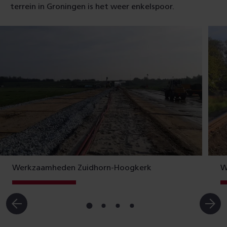
terrein in Groningen is het weer enkelspoor.
Werkzaamheden Zuidhorn-Hoogkerk
W
Ga
Ga
Ga
Ga
naar
naar
naar
naar
slide
slide
slide
slide