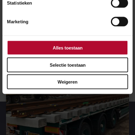
Statistieken
De werkzaamheden in Hoogkerk startten in juli 2018
met aanbrengen van drie damwanden. Van 24 april tot
Marketing
en met 4 mei werd het nieuwe spoor aangesloten op
het oude spoor. Na 5 mei vonden er nog
afrondingswerkzaamheden plaats.
Alles toestaan
Selectie toestaan
Weigeren