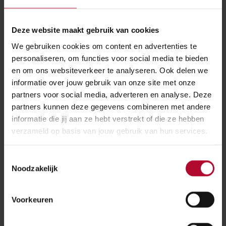
oosten. Hierdoor is de pendeltrein ook van spoor 2
goed bereikbaar. Tussen Grijpskerk en Hoogkerk rijden
de treinen sneller. De sneltrein reed 100 km/u, nu is dat
Deze website maakt gebruik van cookies
120 km/u. De effecten hiervan zijn onderzocht en
We gebruiken cookies om content en advertenties te
gepubliceerd in de
milieu-effect-rapportage
. Hierin
personaliseren, om functies voor social media te bieden
en om ons websiteverkeer te analyseren. Ook delen we
staat ook genoemd welke maatregelen genomen
informatie over jouw gebruik van onze site met onze
werden om de milieueffecten te beperken.
partners voor social media, adverteren en analyse. Deze
partners kunnen deze gegevens combineren met andere
Volgens planning
informatie die jij aan ze hebt verstrekt of die ze hebben
verzameld op basis van jouw gebruik van hun services.
In het voorjaar 2018 zijn de werkzaamheden in
Zuidhorn begonnen. Van 24 april tot en met 4 mei
Toestemmingsselectie
2020 vonden er verschillende werkzaamheden plaats,
Noodzakelijk
waaronder het plaatsen van een groot wissel (140
meter!) bij De Gast. Ook werd het nieuwe spoor
Voorkeuren
aangepast aan het oude spoor en vonden er
perronwerkzaamheden plaats.