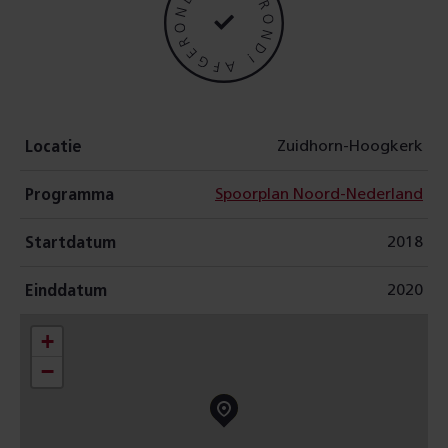
r
e
a
Zuidhorn-Hoogkerk
l
Locatie
Spoorplan Noord-Nederland
i
Programma
2018
s
Startdatum
2020
e
Einddatum
+
e
−
r