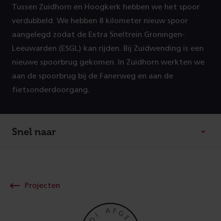
Tussen Zuidhorn en Hoogkerk hebben we het spoor
P
verdubbeld. We hebben 8 kilometer nieuw spoor
r
aangelegd zodat de Extra Sneltrein Groningen-
Leeuwarden (ESGL) kan rijden. Bij Zuidwending is een
o
nieuwe spoorbrug gekomen. In Zuidhorn werkten we
aan de spoorbrug bij de Fanerweg en aan de
j
fietsonderdoorgang.
e
c
Snel naar
t
g
Projecten
e