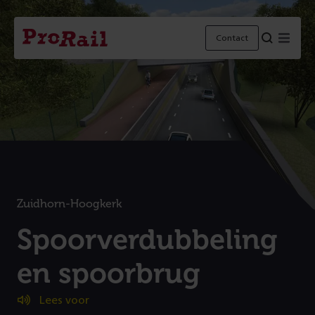
Navigatie
Homepage
Menu
Contact
ProRail
Zuidhorn-Hoogkerk
:
Spoorverdubbeling
en spoorbrug
(
Lees voor