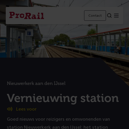
Navigatie
Homepage
Menu
Contact
ProRail
Nieuwerkerk aan den IJssel
:
Vernieuwing station
Lees voor
Goed nieuws voor reizigers en omwonenden van
station Nieuwerkerk aan den IJssel: het station