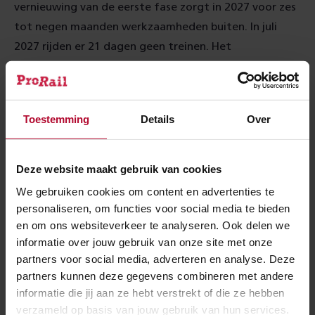
vernieuwing van de eerste fase zorgt in 2027 voor zes
tot negen maanden werkzaamheden buiten. In juli
2027 rijden er 21 dagen geen treinen. Het
ontvangstdomein en de perrons aan de
Rotterdam‑zijde worden dan vernieuwd. In 2029 zijn
de perrons op het viaduct (Gouda-zijde) en de trappen
Toestemming
Details
Over
aan de centrumzijde aan de beurt.
Tijdens het ontwerpproces zochten we naar de juiste
Deze website maakt gebruik van cookies
balans tussen sociale veiligheid en ‘hufterproof’
materiaalkeuze. Het nieuwe ontwerp voldoet aan de
We gebruiken cookies om content en advertenties te
personaliseren, om functies voor social media te bieden
huidige eisen, is sociaal veilig, duurzaam en
en om ons websiteverkeer te analyseren. Ook delen we
toekomstbestendig.
informatie over jouw gebruik van onze site met onze
partners voor social media, adverteren en analyse. Deze
partners kunnen deze gegevens combineren met andere
informatie die jij aan ze hebt verstrekt of die ze hebben
verzameld op basis van jouw gebruik van hun services.