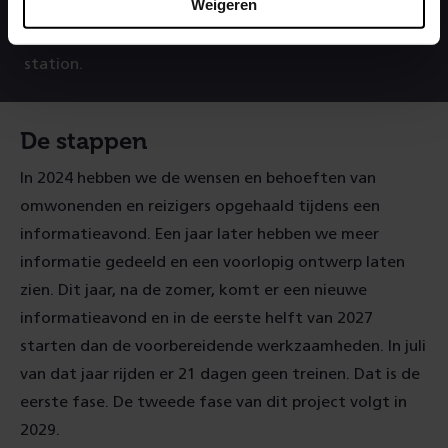
Weigeren
werkzaamheden in ervaren reizigers en omwonenden
hinder, maar daarna staat er een toekomstbestendig
station.
De stappen
In 2024 hebben we de wensen en behoeften van
omwonenden en reizigers opgehaald tijdens een
informatieavond. Een jaar later hebben we meer
informatie gedeeld en een voorlopig ontwerp laten
zien. Dit jaar, na de zomer, komt er een nieuwe
informatieavond en in de eerste helft van 2027
starten dan de voorbereidende werkzaamheden. In juli
van dat jaar rijden er 21 dagen geen treinen. Dat is de
eerste fase. De tweede fase van dit project volgt in
2029.