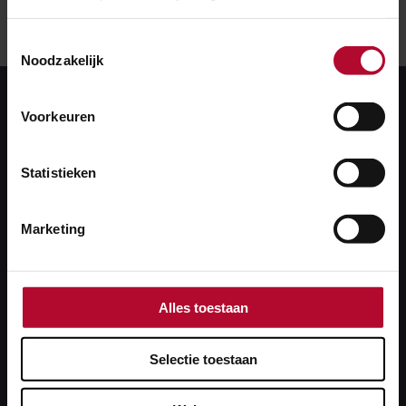
Toestemmingsselectie
Noodzakelijk
Voorkeuren
Statistieken
Marketing
Meer comfort en sociale
veiligheid
Alles toestaan
De nieuwe liften verbeteren de toegankelijkheid en
Selectie toestaan
de vernieuwde inrichting zal zorgen voor meer
comfort en sociale veiligheid. Tijdens de