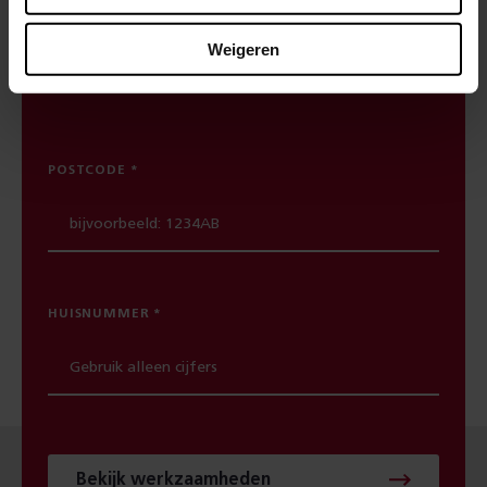
spoor? Maak dan gebruik van onze
Weigeren
spoorwerkcheck. Je ziet direct welke
werkzaamheden in jouw buurt gepland staan.
POSTCODE
HUISNUMMER
Bekijk werkzaamheden