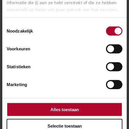
informatie die jij aan ze hebt verstrekt of die ze hebben
stations zonder afbeeldingen (PDF)
verzameld op basis van jouw gebruik van hun services.
Toestemmingsselectie
Noodzakelijk
Handleiding voelbare stationsplattegrond
Voorkeuren
Ben je tevreden over de informatie op
Statistieken
deze pagina?
Ja
Nee
Marketing
Alles toestaan
Spoorwerkcheck
Selectie toestaan
Woon of werk je binnen 300 meter van het