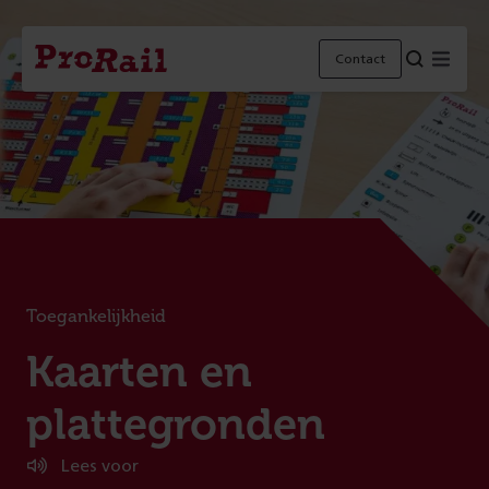
Navigatie
Homepage
Menu
Contact
ProRail
Toegankelijkheid
:
Kaarten en
plattegronden
Lees voor