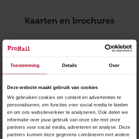
Kaarten en brochures
Kaart drempelvrije stations
Toestemming
Details
Over
Actualisatierapport toegankelijkheid 2021
Deze website maakt gebruik van cookies
We gebruiken cookies om content en advertenties te
Brochure eenduidige routegeleiding op
personaliseren, om functies voor social media te bieden
stations (PDF)
en om ons websiteverkeer te analyseren. Ook delen we
informatie over jouw gebruik van onze site met onze
partners voor social media, adverteren en analyse. Deze
partners kunnen deze gegevens combineren met andere
Brochure eenduidige routegeleiding op