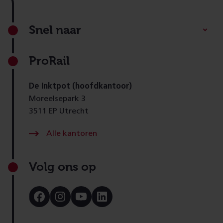
Footer
Snel naar
ProRail
De Inktpot (hoofdkantoor)
Moreelsepark 3
3511 EP Utrecht
Alle kantoren
Volg ons op
Bezoek
Bezoek
Bezoek
Bezoek
onze
onze
onze
onze
Facebook
Instagram
Youtube
LinkedIn