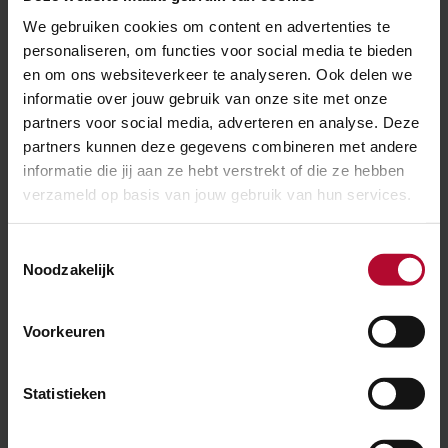
Animatie: een storing door een defecte trein
We gebruiken cookies om content en advertenties te
personaliseren, om functies voor social media te bieden
Evacuatie
en om ons websiteverkeer te analyseren. Ook delen we
informatie over jouw gebruik van onze site met onze
ProRail
Incidentenbestrijding
regelt een
partners voor social media, adverteren en analyse. Deze
sleeplocomotief en materieel om reizigers te
partners kunnen deze gegevens combineren met andere
evacueren en de vervoerder bestelt bussen om
informatie die jij aan ze hebt verstrekt of die ze hebben
reizigers naar hun bestemmings- of vertrekstation te
verzameld op basis van jouw gebruik van hun services.
brengen.
Toestemmingsselectie
Noodzakelijk
Wat betekent dit voor het
treinverkeer?
Voorkeuren
Bij een defecte trein is het treinverkeer tijdelijk
gestremd. Treinen worden omgeleid of vallen uit.
Statistieken
Reizigers krijgen van de vervoerder een alternatief
reisadvies. Als het spoor voor langere tijd bezet is, kan