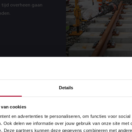
tijd overheen gaan
nden.
Details
ruit
 van cookies
reservering in de tijd en ruimte op het spoor. Hierin worden 
ent en advertenties te personaliseren, om functies voor social
 nachtelijk onderhoud als grote aanpassingen aan het spoor
. Ook delen we informatie over jouw gebruik van onze site met 
an het spoor, het vernieuwen van wissels of bovenleiding, en
e. Deze partners kunnen deze gegevens combineren met andere in