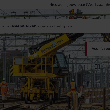
Nieuws in jouw buurt
Werkzaamhe
 spoor
Samenwerken
op en rond het spoor
Voor 't sp