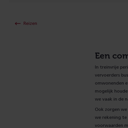
Reizen
Een com
In treinvrije p
vervoerders buss
omwonenden en 
mogelijk houde
we vaak in de 
Ook zorgen we v
we rekening te
voorwaarden ma