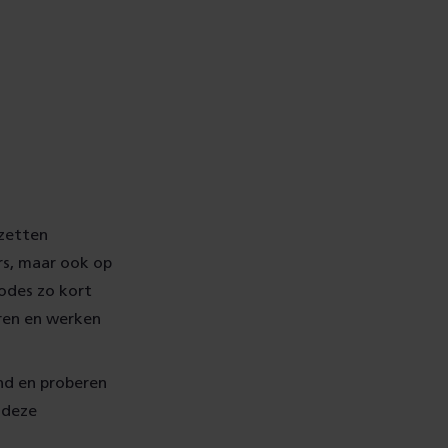
 zetten
ers, maar ook op
odes zo kort
ren en werken
and en proberen
 deze