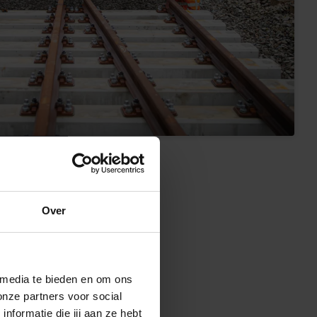
Over
alle typen werk
 media te bieden en om ons
. Het vervangen
onze partners voor social
/of het
formatie die jij aan ze hebt