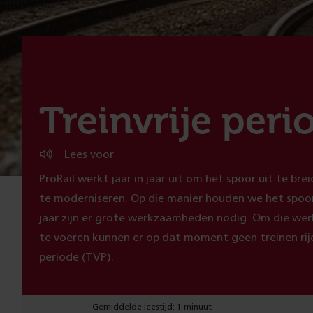
:
Treinvrije peri
Lees voor
ProRail werkt jaar in jaar uit om het spoor uit te br
te moderniseren. Op die manier houden we het spoor
jaar zijn er grote werkzaamheden nodig. Om die wer
te voeren kunnen er op dat moment geen treinen rij
periode (TVP).
Gemiddelde leestijd: 1 minuut