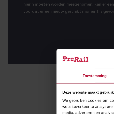
hierin moeten worden meegenomen, kan er een 
voordat er een nieuw geschikt moment is gevo
Toestemming
Ver voo
Deze website maakt gebruik
Een TVP is een 
We gebruiken cookies om cont
gepland, zowel
websiteverkeer te analyseren
en uitbreiden v
media, adverteren en analys