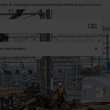
den & storingen
Vacatures
Veelgestelde vragen
Contact
Menu
oor van morgen
Bericht
sluiten
Met de campagne 'Voor 't spoor naar morgen' laten 
we zien wat er vandaag gebeurt en wat dat - 
figuurlijk gezien - morgen oplevert.
Lees meer