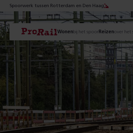
Spoorwerk tussen Rotterdam en Den Haag
Navigatie
Homepage
Wonen
bij het spoor
Reizen
over het
ProRail