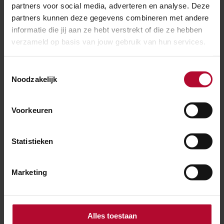
partners voor social media, adverteren en analyse. Deze
partners kunnen deze gegevens combineren met andere
Wat is er sinds de start van het MJPG (in 2012)
informatie die jij aan ze hebt verstrekt of die ze hebben
verzameld op basis van jouw gebruik van hun services.
gebeurd?
Toestemmingsselectie
Noodzakelijk
Wat is de planning voor de aanbesteding van
raildempers voor het MJPG?
Voorkeuren
Statistieken
Ben je tevreden over de informatie op
deze pagina?
Marketing
Ja
Nee
Alles toestaan