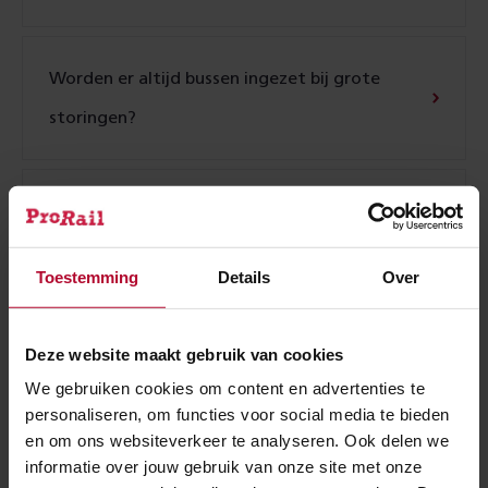
Worden er altijd bussen ingezet bij grote
storingen?
Regelt ProRail vervangend vervoer bij
werkzaamheden?
Toestemming
Details
Over
Wat doet Prorail tegen rijp en ijzel op de
Deze website maakt gebruik van cookies
bovenleiding?
We gebruiken cookies om content en advertenties te
personaliseren, om functies voor social media te bieden
en om ons websiteverkeer te analyseren. Ook delen we
informatie over jouw gebruik van onze site met onze
Wat zijn rijp en ijzel?