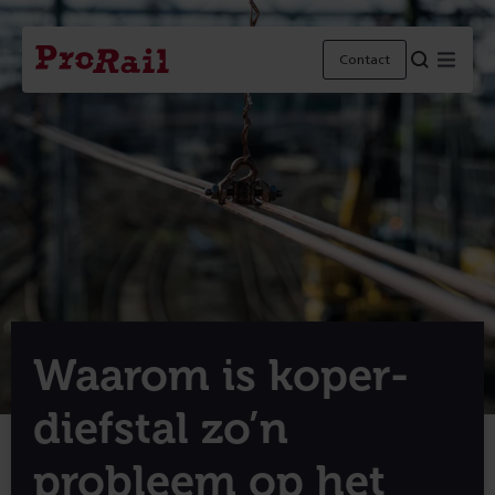
Navigatie
Homepage
Menu
Contact
ProRail
Waarom is koper­
diefstal zo’n
probleem op het