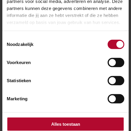
partners voor social media, adverteren en analyse. Deze
partners kunnen deze gegevens combineren met andere
informatie die jij aan ze hebt verstrekt of die ze hebben
verzameld op basis van jouw gebruik van hun services.
Waarom heeft het spoor zoveel last van
sneeuw?
Toestemmingsselectie
Noodzakelijk
Waarom rijden er geen treinen bij sneeuw?
Voorkeuren
Statistieken
Waarom vallen treinen soms uit?
Marketing
Waarom rijden er morgen minder treinen bij
sneeuw?
Alles toestaan