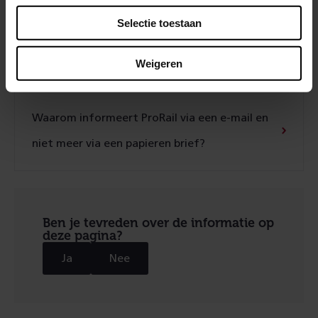
Selectie toestaan
Welke maatregelen neemt ProRail tegen
geluidsoverlast van treinen?
Weigeren
Waarom informeert ProRail via een e-mail en
niet meer via een papieren brief?
Ben je tevreden over de informatie op
deze pagina?
Ja
Nee