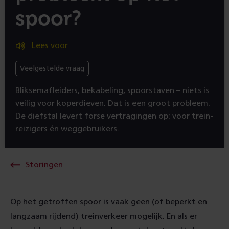
spoor?
Lees voor
Veelgestelde vraag
Bliksem­afleiders, bekabeling, spoor­staven – niets is
veilig voor koper­dieven. Dat is een groot probleem.
De diefstal levert forse vertragingen op: voor trein­
reizigers én weg­gebruikers.
Storingen
Op het getroffen spoor is vaak geen (of beperkt en
langzaam rijdend) trein­verkeer mogelijk. En als er