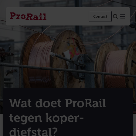
Navigatie
Homepage
Menu
Contact
ProRail
Wat doet ProRail
tegen koper­
diefstal?