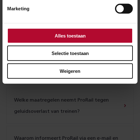
Waarom rijden er geen treinen bij sneeuw?
Marketing
Waarom vallen treinen soms uit?
Alles toestaan
Selectie toestaan
Waarom rijden er morgen minder treinen bij
Weigeren
sneeuw?
Welke maatregelen neemt ProRail tegen
geluidsoverlast van treinen?
Waarom informeert ProRail via een e-mail en