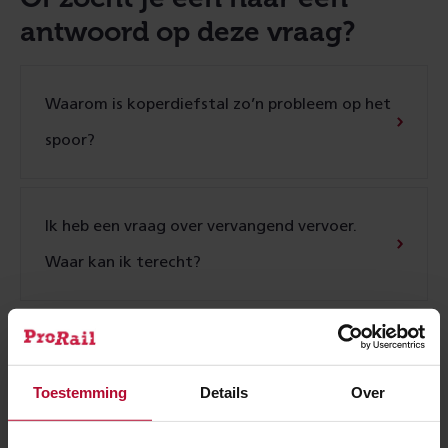
antwoord op deze vraag?
Waarom is koper­diefstal zo’n probleem op het
spoor?
Ik heb een vraag over vervangend vervoer.
Waar kan ik terecht?
Worden er altijd bussen ingezet bij grote
storingen?
Toestemming
Details
Over