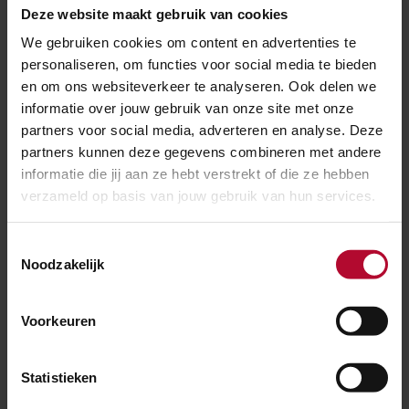
Deze website maakt gebruik van cookies
Regelt ProRail vervangend vervoer bij
We gebruiken cookies om content en advertenties te
werkzaamheden?
personaliseren, om functies voor social media te bieden
en om ons websiteverkeer te analyseren. Ook delen we
informatie over jouw gebruik van onze site met onze
partners voor social media, adverteren en analyse. Deze
Wat doet Prorail tegen rijp en ijzel op de
partners kunnen deze gegevens combineren met andere
bovenleiding?
informatie die jij aan ze hebt verstrekt of die ze hebben
verzameld op basis van jouw gebruik van hun services.
Wat zijn rijp en ijzel?
Toestemmingsselectie
Noodzakelijk
Voorkeuren
Waarom heeft het spoor zoveel last van
sneeuw?
Statistieken