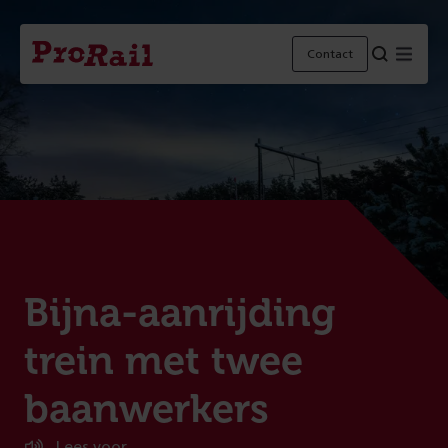
Navigatie
Homepage
Menu
Contact
ProRail
:
Bijna-aanrijding
trein met twee
baanwerkers
Lees voor