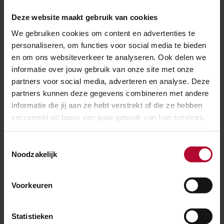
Deze website maakt gebruik van cookies
Lees hier het complete onderzoeksrapport
(pdf)
We gebruiken cookies om content en advertenties te
personaliseren, om functies voor social media te bieden
en om ons websiteverkeer te analyseren. Ook delen we
informatie over jouw gebruik van onze site met onze
partners voor social media, adverteren en analyse. Deze
Ben je tevreden over de informatie op
partners kunnen deze gegevens combineren met andere
deze pagina?
informatie die jij aan ze hebt verstrekt of die ze hebben
Ja
Nee
verzameld op basis van jouw gebruik van hun services.
Toestemmingsselectie
Noodzakelijk
Spoorwerkcheck
Voorkeuren
Woon of werk je binnen 300 meter van het
spoor? Maak dan gebruik van onze
Statistieken