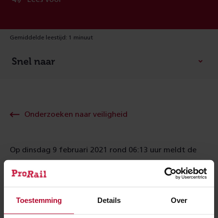
Gemiddelde leestijd: 1 minuut
Snel naar
Onderzoeken naar veiligheid
Op dinsdag 9 februari 2021 rond 06:13 uur meldt de
machinist van trein 3610 een bijna-aanrijding met
twee baanwerkers te Deventer. De twee baanwerkers
zijn onderdeel van een storingsploeg van Strukton Rail
Toestemming
Details
Over
Nederland B.V..