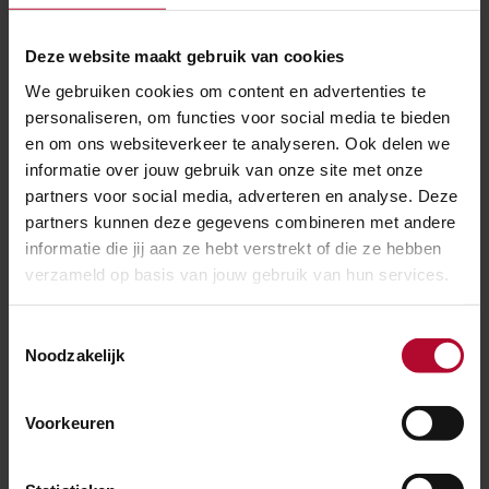
krijgt een upgrade. We vervangen de bestrating, de
Deze website maakt gebruik van cookies
keerwanden en het meubilair.
We gebruiken cookies om content en advertenties te
personaliseren, om functies voor social media te bieden
Raadpleeg
Raadpleeg reisplanner
reisplanner
en om ons websiteverkeer te analyseren. Ook delen we
informatie over jouw gebruik van onze site met onze
partners voor social media, adverteren en analyse. Deze
partners kunnen deze gegevens combineren met andere
Ben je tevreden over de informatie op
informatie die jij aan ze hebt verstrekt of die ze hebben
deze pagina?
verzameld op basis van jouw gebruik van hun services.
Ja
Nee
Toestemmingsselectie
Noodzakelijk
Spoorwerkcheck
Voorkeuren
Woon of werk je binnen 300 meter van het