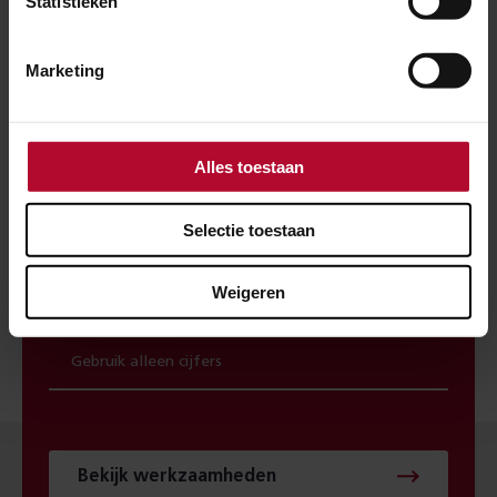
Statistieken
spoor? Maak dan gebruik van onze
spoorwerkcheck. Je ziet direct welke
Marketing
werkzaamheden in jouw buurt gepland staan.
POSTCODE
Alles toestaan
Selectie toestaan
Weigeren
HUISNUMMER
Bekijk werkzaamheden