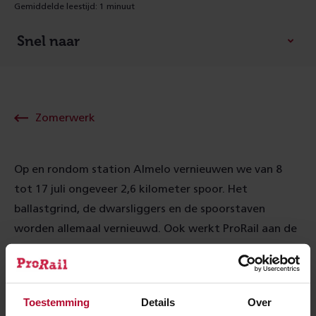
Gemiddelde leestijd: 1 minuut
Snel naar
Zomerwerk
Op en rondom station Almelo vernieuwen we van 8
tot 17 juli ongeveer 2,6 kilometer spoor. Het
ballastgrind, de dwarsliggers en de spoorstaven
worden allemaal vernieuwd. Ook werkt ProRail aan de
bovenleiding en er worden vier wissels vervangen.
De wisselverwarming wordt omgebouwd van gas naar
elektrisch, een duurzamere manier om de wissels goed
Toestemming
Details
Over
te laten functioneren bij winters weer. Het perron