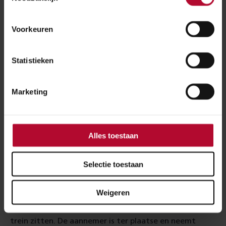
het spoor en de overweg. We doen ons uiterste best
om zo snel mogelijk te beginnen aan het herstel. Als er
Voorkeuren
meer duidelijkheid is over de daadwerkelijke duur van
het herstel volgt een update.
Statistieken
Vandaag, donderdag 30 oktober, rijden er in ieder
geval geen treinen meer tussen Geldermalsen en Den
Marketing
Bosch. We wensen alle betrokkenen bij dit ongeval
veel sterkte.
Daarnaast vinden we de hinder erg
vervelend voor de treinreiziger en raden aan om NS-
Alles toestaan
reisplanner te raadplegen voor vertrek.
Selectie toestaan
Bericht | 11:24 uur
Weigeren
Er is veel schade aan de infrastructuur. Op dit moment
vindt de evacuatie plaats van de reizigers die in de
trein zitten. De aannemer is ter plaatse en neemt