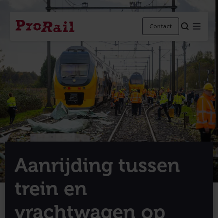
Navigatie
Homepage
Menu
Contact
ProRail
Aanrijding tussen
trein en
vrachtwagen op