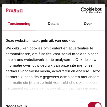
Ga
Ga
Ga
Toestemming
Details
Over
naar
naar
naar
slide
slide
slide
1
2
3
Deze website maakt gebruik van cookies
We gebruiken cookies om content en advertenties te
Update | 15:27 uur
personaliseren, om functies voor social media te bieden
en om ons websiteverkeer te analyseren. Ook delen we
Inmiddels zijn de circa 400 reizigers uit de trein
informatie over jouw gebruik van onze site met onze
geëvacueerd. De Veiligheidsregio Gelderland Zuid
partners voor social media, adverteren en analyse. Deze
spreekt over
vijf lichtgewonden
.
partners kunnen deze gegevens combineren met andere
informatie die jij aan ze hebt verstrekt of die ze hebben
Daarnaast is er veel schade aan de infrastructuur,
verzameld op basis van jouw gebruik van hun services.
onder andere aan de overweginstallaties en de
spoorbomen. De trein is uit de rails gelopen en
Toestemmingsselectie
onderdelen van de vrachtwagen liggen verspreid over
Noodzakelijk