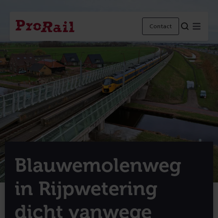
Navigatie
Homepage
Menu
Contact
ProRail
Blauwemolenweg
in Rijpwetering
dicht vanwege