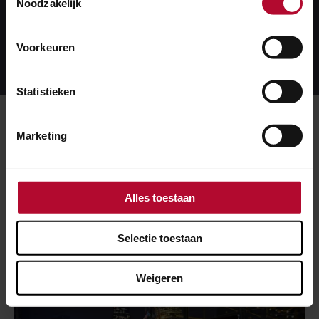
op termijn vernieuwd moeten worden.
Noodzakelijk
Lees meer
Voorkeuren
Lees
meer
Statistieken
Meer over:
Marketing
HSL
Mobiliteit
Alles toestaan
Meer nieuws
Selectie toestaan
Weigeren