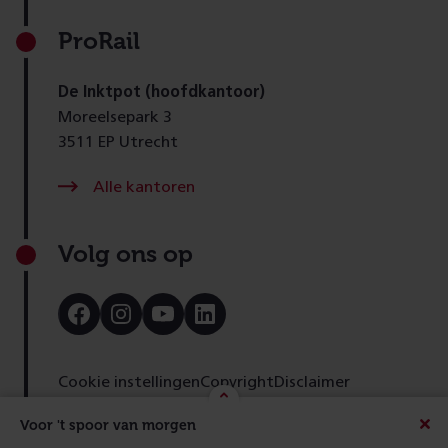
ProRail
De Inktpot (hoofdkantoor)
Moreelsepark 3
3511 EP Utrecht
Alle kantoren
Volg ons op
Bezoek
Bezoek
Bezoek
Bezoek
onze
onze
onze
onze
Facebook
Instagram
Youtube
LinkedIn
pagina
pagina
pagina
pagina
Cookie instellingen
Copyright
Disclaimer
Toegankelijkheid
Cookies
Privacy
Feedback
Voor 't spoor van morgen
Beric