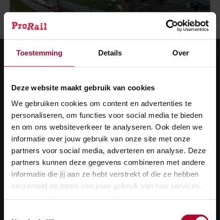
Toestemming
Details
Over
Deze website maakt gebruik van cookies
We gebruiken cookies om content en advertenties te
personaliseren, om functies voor social media te bieden
en om ons websiteverkeer te analyseren. Ook delen we
Langzamer op de HSL
informatie over jouw gebruik van onze site met onze
partners voor social media, adverteren en analyse. Deze
partners kunnen deze gegevens combineren met andere
De hogesnelheidstrein kan rond Rijpwetering - mede
informatie die jij aan ze hebt verstrekt of die ze hebben
door de instabiliteit van viaduct Zuidweg - niet de
verzameld op basis van jouw gebruik van hun services.
beoogde snelheid van 300 kilometer per uur rijden,
maar slechts 80. Een deel van dat viaduct zal daarom
Toestemmingsselectie