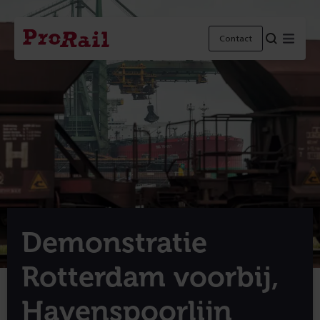
Navigatie
Homepage
Menu
Contact
ProRail
Demonstratie
Rotterdam voorbij,
Havenspoorlijn